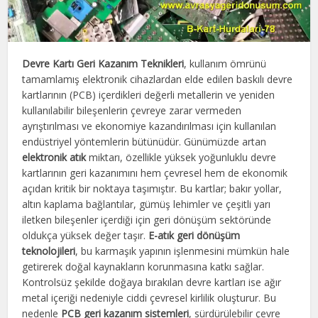
Devre Kartı Geri Kazanım Teknikleri
, kullanım ömrünü
tamamlamış elektronik cihazlardan elde edilen baskılı devre
kartlarının (PCB) içerdikleri değerli metallerin ve yeniden
kullanılabilir bileşenlerin çevreye zarar vermeden
ayrıştırılması ve ekonomiye kazandırılması için kullanılan
endüstriyel yöntemlerin bütünüdür. Günümüzde artan
elektronik atık
miktarı, özellikle yüksek yoğunluklu devre
kartlarının geri kazanımını hem çevresel hem de ekonomik
açıdan kritik bir noktaya taşımıştır. Bu kartlar; bakır yollar,
altın kaplama bağlantılar, gümüş lehimler ve çeşitli yarı
iletken bileşenler içerdiği için geri dönüşüm sektöründe
oldukça yüksek değer taşır.
E-atık geri dönüşüm
teknolojileri
, bu karmaşık yapının işlenmesini mümkün hale
getirerek doğal kaynakların korunmasına katkı sağlar.
Kontrolsüz şekilde doğaya bırakılan devre kartları ise ağır
metal içeriği nedeniyle ciddi çevresel kirlilik oluşturur. Bu
nedenle
PCB geri kazanım sistemleri
, sürdürülebilir çevre