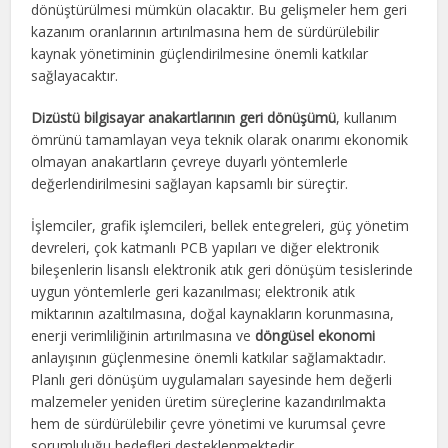
dönüştürülmesi mümkün olacaktır. Bu gelişmeler hem geri
kazanım oranlarının artırılmasına hem de sürdürülebilir
kaynak yönetiminin güçlendirilmesine önemli katkılar
sağlayacaktır.
Dizüstü bilgisayar anakartlarının geri dönüşümü
, kullanım
ömrünü tamamlayan veya teknik olarak onarımı ekonomik
olmayan anakartların çevreye duyarlı yöntemlerle
değerlendirilmesini sağlayan kapsamlı bir süreçtir.
İşlemciler, grafik işlemcileri, bellek entegreleri, güç yönetim
devreleri, çok katmanlı PCB yapıları ve diğer elektronik
bileşenlerin lisanslı elektronik atık geri dönüşüm tesislerinde
uygun yöntemlerle geri kazanılması; elektronik atık
miktarının azaltılmasına, doğal kaynakların korunmasına,
enerji verimliliğinin artırılmasına ve
döngüsel ekonomi
anlayışının güçlenmesine önemli katkılar sağlamaktadır.
Planlı geri dönüşüm uygulamaları sayesinde hem değerli
malzemeler yeniden üretim süreçlerine kazandırılmakta
hem de sürdürülebilir çevre yönetimi ve kurumsal çevre
sorumluluğu hedefleri desteklenmektedir.