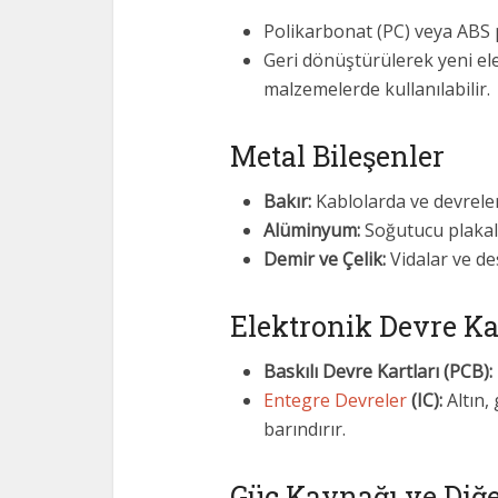
Polikarbonat (PC) veya ABS pl
Geri dönüştürülerek yeni ele
malzemelerde kullanılabilir.
Metal Bileşenler
Bakır:
Kablolarda ve devrelerd
Alüminyum:
Soğutucu plakala
Demir ve Çelik:
Vidalar ve des
Elektronik Devre Ka
Baskılı Devre Kartları (PCB):
Entegre Devreler
(IC):
Altın,
barındırır.
Güç Kaynağı ve Diğe