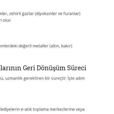
er, zehirli gazlar (diyoksinler ve furanlar)
n olur.
erdeki değerli metaller (altın, bakır)
arının Geri Dönüşüm Süreci
uzmanlık gerektiren bir süreçtir. İşte adım
ediyelerin e-atık toplama merkezlerine veya