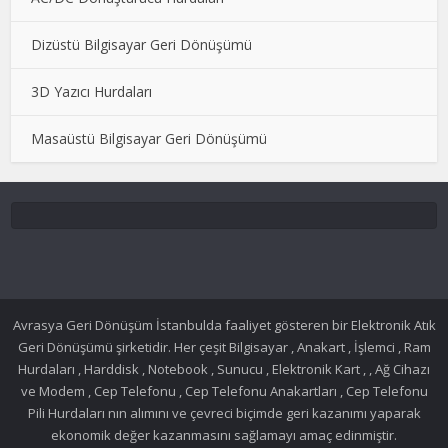
Dizüstü Bilgisayar Geri Dönüşümü
3D Yazıcı Hurdaları
Masaüstü Bilgisayar Geri Dönüşümü
Avrasya Geri Dönüşüm İstanbulda faaliyet gösteren bir Elektronik Atık
Geri Dönüşümü şirketidir. Her çeşit Bilgisayar , Anakart , İşlemci , Ram
Hurdaları , Harddisk , Notebook , Sunucu , Elektronik Kart , , Ağ Cihazı
ve Modem , Cep Telefonu , Cep Telefonu Anakartları , Cep Telefonu
Pili Hurdaları nın alımını ve çevreci biçimde geri kazanımı yaparak
ekonomik değer kazanmasını sağlamayı amaç edinmiştir.