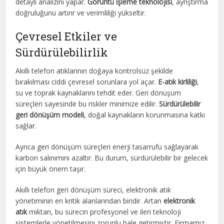
detaylı analizini yapar.
Görüntü işleme teknolojisi
, ayrıştırma
doğruluğunu artırır ve verimliliği yükseltir.
Çevresel Etkiler ve
Sürdürülebilirlik
Akıllı telefon atıklarının doğaya kontrolsüz şekilde
bırakılması ciddi çevresel sorunlara yol açar.
E-atık kirliliği
,
su ve toprak kaynaklarını tehdit eder. Geri dönüşüm
süreçleri sayesinde bu riskler minimize edilir.
Sürdürülebilir
geri dönüşüm modeli
, doğal kaynakların korunmasına katkı
sağlar.
Ayrıca geri dönüşüm süreçleri enerji tasarrufu sağlayarak
karbon salınımını azaltır. Bu durum, sürdürülebilir bir gelecek
için büyük önem taşır.
Akıllı telefon geri dönüşüm süreci, elektronik atık
yönetiminin en kritik alanlarından biridir. Artan
elektronik
atık
miktarı, bu sürecin profesyonel ve ileri teknoloji
sistemlerle yönetilmesini zorunlu hale getirmiştir. Firmamız,