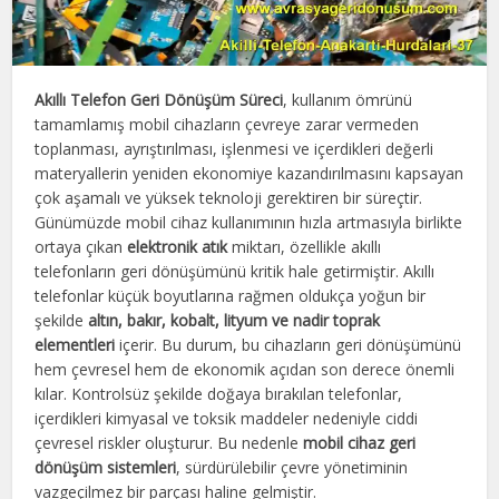
Akıllı Telefon Geri Dönüşüm Süreci
, kullanım ömrünü
tamamlamış mobil cihazların çevreye zarar vermeden
toplanması, ayrıştırılması, işlenmesi ve içerdikleri değerli
materyallerin yeniden ekonomiye kazandırılmasını kapsayan
çok aşamalı ve yüksek teknoloji gerektiren bir süreçtir.
Günümüzde mobil cihaz kullanımının hızla artmasıyla birlikte
ortaya çıkan
elektronik atık
miktarı, özellikle akıllı
telefonların geri dönüşümünü kritik hale getirmiştir. Akıllı
telefonlar küçük boyutlarına rağmen oldukça yoğun bir
şekilde
altın, bakır, kobalt, lityum ve nadir toprak
elementleri
içerir. Bu durum, bu cihazların geri dönüşümünü
hem çevresel hem de ekonomik açıdan son derece önemli
kılar. Kontrolsüz şekilde doğaya bırakılan telefonlar,
içerdikleri kimyasal ve toksik maddeler nedeniyle ciddi
çevresel riskler oluşturur. Bu nedenle
mobil cihaz geri
dönüşüm sistemleri
, sürdürülebilir çevre yönetiminin
vazgeçilmez bir parçası haline gelmiştir.