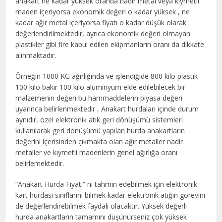
anakart ne kadar yüksek oranda nadir metal veya kıymetli
maden içeriyorsa ekonomik değeri o kadar yüksek , ne
kadar ağır metal içeriyorsa fiyatı o kadar düşük olarak
değerlendirilmektedir, ayrıca ekonomik değeri olmayan
plastikler gibi fire kabul edilen ekipmanların oranı da dikkate
alınmaktadır.
Örneğin 1000 KG ağırlığında ve işlendiğide 800 kilo plastik
100 kilo bakır 100 kilo aluminyum elde edilebilecek bir
malzemenin değeri bu hammaddelerin piyasa değeri
uyarınca belirlenmektedir , Anakart hurdaları içinde durum
aynıdır, özel elektronik atık geri dönüşümü sistemleri
kullanılarak geri dönüşümü yapılan hurda anakartların
değerini içerisinden çıkmakta olan ağır metaller nadir
metaller ve kıymetli madenlerin genel ağırlığa oranı
belirlemektedir.
“Anakart Hurda Fiyatı” nı tahmin edebilmek için elektronik
kart hurdası sınıflarını bilmek kadar elektronik atığın görevini
de değerlendirebilmek faydalı olacaktır. Yüksek değerli
hurda anakartların tamamını düşünürseniz çok yüksek