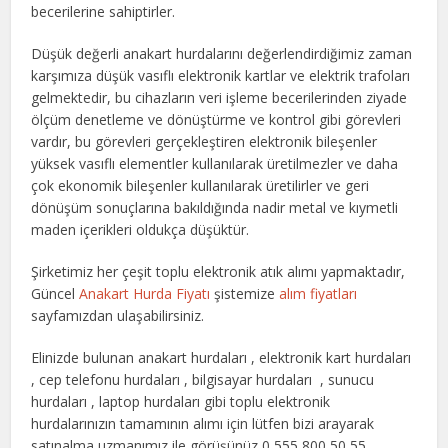
becerilerine sahiptirler.
Düşük değerli anakart hurdalarını değerlendirdiğimiz zaman
karşımıza düşük vasıflı elektronik kartlar ve elektrik trafoları
gelmektedir, bu cihazların veri işleme becerilerinden ziyade
ölçüm denetleme ve dönüştürme ve kontrol gibi görevleri
vardır, bu görevleri gerçekleştiren elektronik bileşenler
yüksek vasıflı elementler kullanılarak üretilmezler ve daha
çok ekonomik bileşenler kullanılarak üretilirler ve geri
dönüşüm sonuçlarına bakıldığında nadir metal ve kıymetli
maden içerikleri oldukça düşüktür.
Şirketimiz her çeşit toplu elektronik atık alımı yapmaktadır,
Güncel
Anakart Hurda Fiyatı
şistemize
alım fiyatları
sayfamızdan ulaşabilirsiniz.
Elinizde bulunan anakart hurdaları , elektronik kart hurdaları
, cep telefonu hurdaları , bilgisayar hurdaları , sunucu
hurdaları , laptop hurdaları gibi toplu elektronik
hurdalarınızın tamamının alımı için lütfen bizi arayarak
satınalma uzmanımız ile görüşünüz 0 555 800 50 55