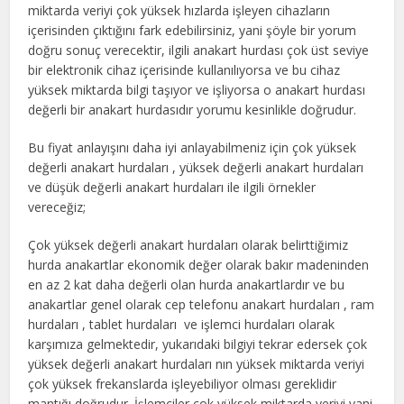
miktarda veriyi çok yüksek hızlarda işleyen cihazların
içerisinden çıktığını fark edebilirsiniz, yani şöyle bir yorum
doğru sonuç verecektir, ilgili anakart hurdası çok üst seviye
bir elektronik cihaz içerisinde kullanılıyorsa ve bu cihaz
yüksek miktarda bilgi taşıyor ve işliyorsa o anakart hurdası
değerli bir anakart hurdasıdır yorumu kesinlikle doğrudur.
Bu fiyat anlayışını daha iyi anlayabilmeniz için çok yüksek
değerli anakart hurdaları , yüksek değerli anakart hurdaları
ve düşük değerli anakart hurdaları ile ilgili örnekler
vereceğiz;
Çok yüksek değerli anakart hurdaları olarak belirttiğimiz
hurda anakartlar ekonomik değer olarak bakır madeninden
en az 2 kat daha değerli olan hurda anakartlardır ve bu
anakartlar genel olarak cep telefonu anakart hurdaları , ram
hurdaları , tablet hurdaları ve işlemci hurdaları olarak
karşımıza gelmektedir, yukarıdaki bilgiyi tekrar edersek çok
yüksek değerli anakart hurdaları nın yüksek miktarda veriyi
çok yüksek frekanslarda işleyebiliyor olması gereklidir
mantığı doğrudur. İşlemciler çok yüksek miktarda veriyi yani