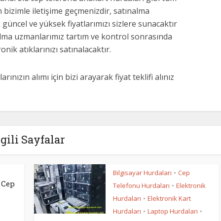
n bizimle iletişime geçmenizdir, satınalma
 güncel ve yüksek fiyatlarımızı sizlere sunacaktır
nalma uzmanlarımız tartım ve kontrol sonrasında
ik atıklarınızı satınalacaktır.
ınızın alımı için bizi arayarak fiyat teklifi alınız
lgili Sayfalar
Bilgisayar Hurdaları
Cep
•
 Cep
Telefonu Hurdaları
Elektronik
•
Hurdaları
Elektronik Kart
•
Hurdaları
Laptop Hurdaları
•
•