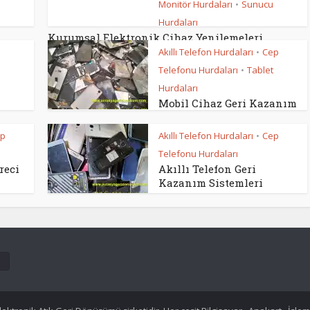
Monitör Hurdaları
Sunucu
•
Hurdaları
Kurumsal Elektronik Cihaz Yenilemeleri
Akıllı Telefon Hurdaları
Cep
•
Telefonu Hurdaları
Tablet
•
Hurdaları
Mobil Cihaz Geri Kazanım
p
Akıllı Telefon Hurdaları
Cep
•
Telefonu Hurdaları
reci
Akıllı Telefon Geri
Kazanım Sistemleri