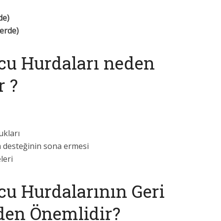
de)
erde)
u Hurdaları neden
r ?
ukları
m desteğinin sona ermesi
leri
u Hurdalarının Geri
en Önemlidir?