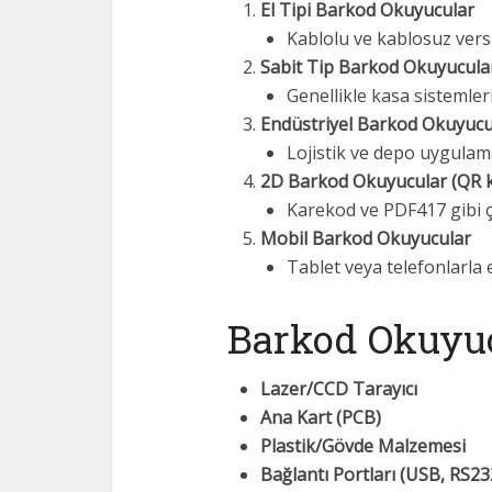
El Tipi Barkod Okuyucular
Kablolu ve kablosuz versi
Sabit Tip Barkod Okuyucula
Genellikle kasa sistemler
Endüstriyel Barkod Okuyucu
Lojistik ve depo uygulamal
2D Barkod Okuyucular (QR k
Karekod ve PDF417 gibi ç
Mobil Barkod Okuyucular
Tablet veya telefonlarla e
Barkod Okuyuc
Lazer/CCD Tarayıcı
Ana Kart (PCB)
Plastik/Gövde Malzemesi
Bağlantı Portları (USB, RS23