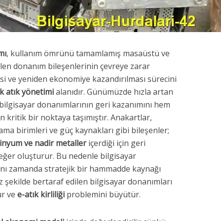
mı
, kullanım ömrünü tamamlamış masaüstü ve
ilen donanım bileşenlerinin çevreye zarar
esi ve yeniden ekonomiye kazandırılması sürecini
k atık yönetimi
alanıdır. Günümüzde hızla artan
e bilgisayar donanımlarının geri kazanımını hem
kritik bir noktaya taşımıştır. Anakartlar,
ma birimleri ve güç kaynakları gibi bileşenler;
minyum ve nadir metaller
içerdiği için geri
ğer oluşturur. Bu nedenle bilgisayar
aynı zamanda stratejik bir hammadde kaynağı
z şekilde bertaraf edilen bilgisayar donanımları
ur ve
e-atık kirliliği
problemini büyütür.