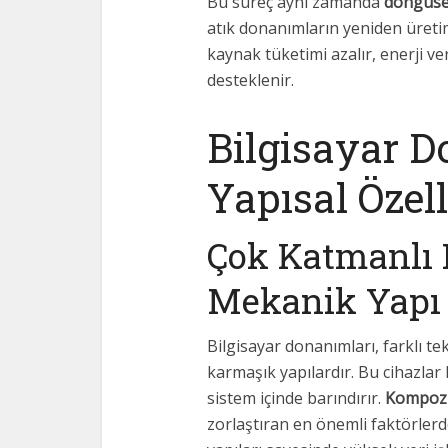
Bu süreç aynı zamanda
döngüse
atık donanımların yeniden üretim
kaynak tüketimi azalır, enerji ver
desteklenir.
Bilgisayar D
Yapısal Özell
Çok Katmanlı 
Mekanik Yapı
Bilgisayar donanımları, farklı te
karmaşık yapılardır. Bu cihazla
sistem içinde barındırır.
Kompozi
zorlaştıran en önemli faktörlerd