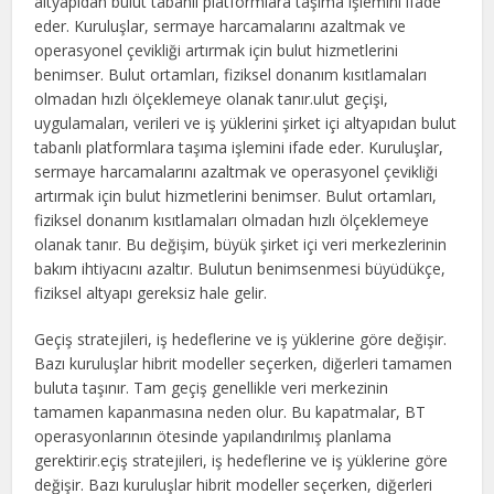
altyapıdan bulut tabanlı platformlara taşıma işlemini ifade
eder. Kuruluşlar, sermaye harcamalarını azaltmak ve
operasyonel çevikliği artırmak için bulut hizmetlerini
benimser. Bulut ortamları, fiziksel donanım kısıtlamaları
olmadan hızlı ölçeklemeye olanak tanır.ulut geçişi,
uygulamaları, verileri ve iş yüklerini şirket içi altyapıdan bulut
tabanlı platformlara taşıma işlemini ifade eder. Kuruluşlar,
sermaye harcamalarını azaltmak ve operasyonel çevikliği
artırmak için bulut hizmetlerini benimser. Bulut ortamları,
fiziksel donanım kısıtlamaları olmadan hızlı ölçeklemeye
olanak tanır. Bu değişim, büyük şirket içi veri merkezlerinin
bakım ihtiyacını azaltır. Bulutun benimsenmesi büyüdükçe,
fiziksel altyapı gereksiz hale gelir.
Geçiş stratejileri, iş hedeflerine ve iş yüklerine göre değişir.
Bazı kuruluşlar hibrit modeller seçerken, diğerleri tamamen
buluta taşınır. Tam geçiş genellikle veri merkezinin
tamamen kapanmasına neden olur. Bu kapatmalar, BT
operasyonlarının ötesinde yapılandırılmış planlama
gerektirir.eçiş stratejileri, iş hedeflerine ve iş yüklerine göre
değişir. Bazı kuruluşlar hibrit modeller seçerken, diğerleri