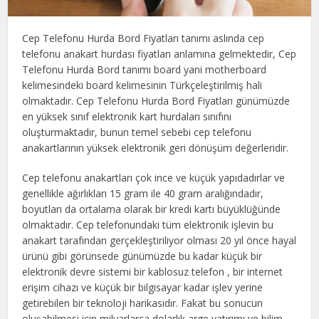
Cep Telefonu Hurda Bord Fiyatları tanımı aslında cep
telefonu anakart hurdası fiyatları anlamına gelmektedir, Cep
Telefonu Hurda Bord tanımı board yani motherboard
kelimesindeki board kelimesinin Türkçeleştirilmiş hali
olmaktadır. Cep Telefonu Hurda Bord Fiyatları günümüzde
en yüksek sınıf elektronik kart hurdaları sınıfını
oluşturmaktadır, bunun temel sebebi cep telefonu
anakartlarının yüksek elektronik geri dönüşüm değerleridir.
Cep telefonu anakartları çok ince ve küçük yapıdadırlar ve
genellikle ağırlıkları 15 gram ile 40 gram aralığındadır,
boyutları da ortalama olarak bir kredi kartı büyüklüğünde
olmaktadır. Cep telefonundaki tüm elektronik işlevin bu
anakart tarafından gerçekleştiriliyor olması 20 yıl önce hayal
ürünü gibi görünsede günümüzde bu kadar küçük bir
elektronik devre sistemi bir kablosuz telefon , bir internet
erişim cihazı ve küçük bir bilgisayar kadar işlev yerine
getirebilen bir teknoloji harikasıdır. Fakat bu sonucun
oluşabilmesi için milyarlarca dolarlık arge yatırımı ve bilim