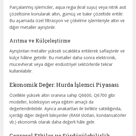
Parçalanmış işlemciler, aqua regia (kral suyu) veya nitrik asit
çözeltisine konularak altın, gümüş ve bakır çözeltide eritilir.
Bu aşamada özel filtrasyon ve çökelme işlemleriyle altın ve
diğer metaller ayrıştırılır.
Arıtma ve Külçeleştirme
Ayrıştırılan metaller yüksek sıcaklıkta eritilerek saflaştırılır ve
külçe hâline getirilir. Bu metaller daha sonra elektronik,
mücevherat veya diğer endüstriyel sektörlerde tekrar
kullanılabilir.
Ekonomik Değer: Hurda İşlemci Piyasası
Özellikle yüksek altın oranına sahip Q6600, Q6700 gibi
modeller, koleksiyon veya eğitim amaçlı da
değerlendirilebilir. Ayrıca anakartları ile birlikte satıldığında,
içerdiği diğer değerli bileşenler (RAM slotları, kondansatörler
vb.) ekonomik olarak daha değerli hâle gelir.
Çevresel Etkiler ve Sürdürülebilirlik