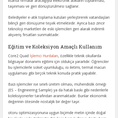
lisanslı firmalar aracılığıyla elektronik atıkların toplanması,
taşınması ve geri dönüştürülmesi sağlanır.
Belediyeler e-atık toplama kutuları yerleştirerek vatandaşları
bilinçli geri dönüşüme teşvik etmektedir. Ayrıca bazı zincir
teknoloji marketleri de eski işlemcileri geri alarak indirimli
alışveriş fırsatları sunmaktadır.
Eğitim ve Koleksiyon Amaçlı Kullanım
Core2 Quad
İşlemci Hurdaları
, özellikle teknik okullarda
bilgisayar donanımı eğitimi için oldukça yararlıdır. Öğrenciler
bu işlemcilerle soket uyumluluğu, ısı iletimi, termal macun
uygulaması gibi birçok teknik konuda pratik yapabilir.
Bazı işlemciler ise sınırlı üretim olması, mühendislik örneği
(ES – Engineering Sample) ya da hatalı baskı gibi nedenlerle
koleksiyonerler tarafından aranmaktadır. Bunlar ekonomik
değerinin ötesinde nostaljik bir değer taşır.
otoru optimizasyonuna uygun biçimde metin içinde doğal