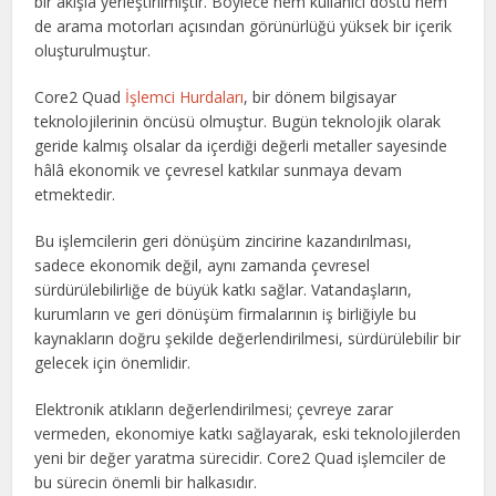
bir akışla yerleştirilmiştir. Böylece hem kullanıcı dostu hem
de arama motorları açısından görünürlüğü yüksek bir içerik
oluşturulmuştur.
Core2 Quad
İşlemci Hurdaları
, bir dönem bilgisayar
teknolojilerinin öncüsü olmuştur. Bugün teknolojik olarak
geride kalmış olsalar da içerdiği değerli metaller sayesinde
hâlâ ekonomik ve çevresel katkılar sunmaya devam
etmektedir.
Bu işlemcilerin geri dönüşüm zincirine kazandırılması,
sadece ekonomik değil, aynı zamanda çevresel
sürdürülebilirliğe de büyük katkı sağlar. Vatandaşların,
kurumların ve geri dönüşüm firmalarının iş birliğiyle bu
kaynakların doğru şekilde değerlendirilmesi, sürdürülebilir bir
gelecek için önemlidir.
Elektronik atıkların değerlendirilmesi; çevreye zarar
vermeden, ekonomiye katkı sağlayarak, eski teknolojilerden
yeni bir değer yaratma sürecidir. Core2 Quad işlemciler de
bu sürecin önemli bir halkasıdır.