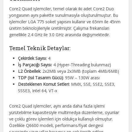
Core2 Quad işlemciler, temel olarak iki adet Core2 Duo
yongasının aynı pakette sunulmasıyla oluşturulmuştur. Bu
işlemciler LGA 775 soket yapısını kullanır ve 65nm ile 45nm
üretim teknolojileriyle üretilmiştir. Çalışma frekansları
genellikle 2.4 GHz ile 3.0 GHz arasında değişmektedir.
Temel Teknik Detaylar:
Çekirdek Sayısı
: 4
İş Parçacığı Sayısı
: 4 (Hyper-Threading bulunmaz)
L2 Önbellek
: 2x2MB veya 2x3MB (toplam 4MB/6MB)
TDP (Isıl Tasarım Gücü)
: 95W – 130W arası
Desteklenen Komut Setleri
: MMX, SSE, SSE2, SSE3,
SSSE3, Intel 64, VT-x
Core2 Quad işlemciler, aynı anda daha fazla işlemi
yürütebilme kapasitesiyle multimedya düzenleme, oyunlar
ve çoklu görev işlemleri için oldukça kullanışlı olmuştur.
Özellikle Q6600 modeli, performans/fiyat dengesi
sayesinde uzun yıllar boyunca en çok tercih edilen