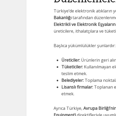
Türkiye’de elektronik atıkların 
Bakanlığı
tarafından düzenlenmek
Elektrikli ve Elektronik Eşyalar
üreticilere, ithalatçılara ve tüket
Başlıca yükümlülükler şunlardır:
Üreticiler:
Ürünlerin geri alı
Tüketiciler:
Kullanılmayan el
teslim etmek.
Belediyeler:
Toplama noktala
Lisanslı firmalar:
Toplanan e-
etmek.
Ayrıca Türkiye,
Avrupa Birliği’ni
Equipment)
direktifleriyle uyuml