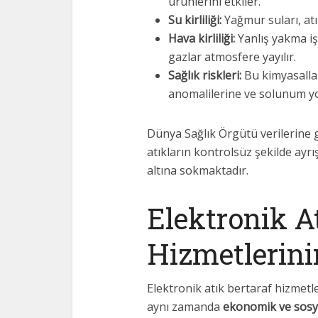
ürünlerini etkiler.
Su kirliliği:
Yağmur suları, atık
Hava kirliliği:
Yanlış yakma iş
gazlar atmosfere yayılır.
Sağlık riskleri:
Bu kimyasallar
anomalilerine ve solunum yol
Dünya Sağlık Örgütü verilerine g
atıkların kontrolsüz şekilde ayrı
altına sokmaktadır.
Elektronik A
Hizmetlerin
Elektronik atık bertaraf hizmetler
aynı zamanda
ekonomik ve sosy