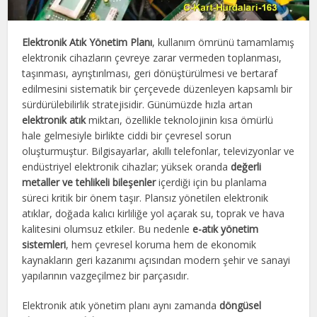
Elektronik Atık Yönetim Planı
, kullanım ömrünü tamamlamış
elektronik cihazların çevreye zarar vermeden toplanması,
taşınması, ayrıştırılması, geri dönüştürülmesi ve bertaraf
edilmesini sistematik bir çerçevede düzenleyen kapsamlı bir
sürdürülebilirlik stratejisidir. Günümüzde hızla artan
elektronik atık
miktarı, özellikle teknolojinin kısa ömürlü
hale gelmesiyle birlikte ciddi bir çevresel sorun
oluşturmuştur. Bilgisayarlar, akıllı telefonlar, televizyonlar ve
endüstriyel elektronik cihazlar; yüksek oranda
değerli
metaller ve tehlikeli bileşenler
içerdiği için bu planlama
süreci kritik bir önem taşır. Plansız yönetilen elektronik
atıklar, doğada kalıcı kirliliğe yol açarak su, toprak ve hava
kalitesini olumsuz etkiler. Bu nedenle
e-atık yönetim
sistemleri
, hem çevresel koruma hem de ekonomik
kaynakların geri kazanımı açısından modern şehir ve sanayi
yapılarının vazgeçilmez bir parçasıdır.
Elektronik atık yönetim planı aynı zamanda
döngüsel