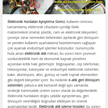
Elektronik Hurdaları Ayrıştırma Süreci
, kullanım ömrünü
tamamlamış elektronik cihazların içerdiği farklı
malzemelerin (metal, plastik, cam ve elektronik bileşenler)
çevreye zarar vermeden birbirinden ayrılarak geri dönüşüm
ve yeniden kullanım aşamalarına hazırlanmasını sağlayan
çok aşamalı endüstriyel işlemler bütünüdür. Günümüzde
hızla artan
elektronik atık
miktarı, bu süreci hem çevresel
sürdürülebilirlik hem de ekonomik kaynak yönetimi
açısından kritik hale getirmiştir. Bilgisayarlar, cep telefonları,
televizyonlar, bataryalar ve endüstriyel elektronik sistemler;
bakır, alüminyum, altın, gümüş ve nadir toprak elementleri
gibi değerli bileşenler içerir. Bu nedenle
e-atık geri dönüşüm
sistemleri
, yalnızca atık bertarafı değil aynı zamanda
stratejik hammadde üretim süreci olarak da değerlendirilir.
Elektronik hurdaların doğru şekilde ayrıştırılması, geri
dönüşüm verimliliğini doğrudan etkileyen en önemli
aşamalardan biridir.
Elektronik atık işleme tesisleri
, bu süreci