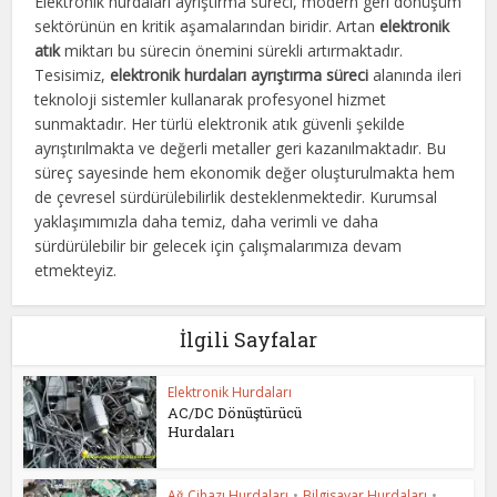
Elektronik hurdaları ayrıştırma süreci, modern geri dönüşüm
sektörünün en kritik aşamalarından biridir. Artan
elektronik
atık
miktarı bu sürecin önemini sürekli artırmaktadır.
Tesisimiz,
elektronik hurdaları ayrıştırma süreci
alanında ileri
teknoloji sistemler kullanarak profesyonel hizmet
sunmaktadır. Her türlü elektronik atık güvenli şekilde
ayrıştırılmakta ve değerli metaller geri kazanılmaktadır. Bu
süreç sayesinde hem ekonomik değer oluşturulmakta hem
de çevresel sürdürülebilirlik desteklenmektedir. Kurumsal
yaklaşımımızla daha temiz, daha verimli ve daha
sürdürülebilir bir gelecek için çalışmalarımıza devam
etmekteyiz.
İlgili Sayfalar
Elektronik Hurdaları
AC/DC Dönüştürücü
Hurdaları
Ağ Cihazı Hurdaları
•
Bilgisayar Hurdaları
•