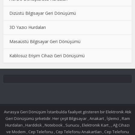
Dizüstü Bilgisayar Geri Dönüşümü
3D Yazıcı Hurdaları
Masaüstü Bilgisayar Geri Dönüşümü
Kablosuz Erişim Cihazı Geri Dönüşümü
Avrasya Geri Dönüşüm İstanbulda faaliyet gösteren bir Elektronik Atık
Geri Dönüşümü şirketidir. Her çeşit Bilgisayar , Anakart , İşlemci , Ram
Hurdaları , Harddisk , Notebook , Sunucu , Elektronik Kart , , Ağ Cihazı
ve Modem , Cep Telefonu , Cep Telefonu Anakartları , Cep Telefonu