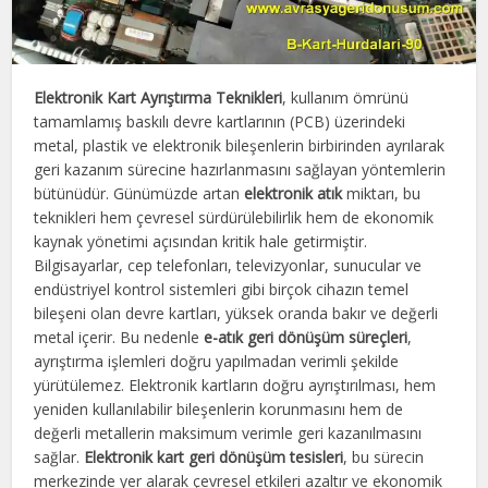
Elektronik Kart Ayrıştırma Teknikleri
, kullanım ömrünü
tamamlamış baskılı devre kartlarının (PCB) üzerindeki
metal, plastik ve elektronik bileşenlerin birbirinden ayrılarak
geri kazanım sürecine hazırlanmasını sağlayan yöntemlerin
bütünüdür. Günümüzde artan
elektronik atık
miktarı, bu
teknikleri hem çevresel sürdürülebilirlik hem de ekonomik
kaynak yönetimi açısından kritik hale getirmiştir.
Bilgisayarlar, cep telefonları, televizyonlar, sunucular ve
endüstriyel kontrol sistemleri gibi birçok cihazın temel
bileşeni olan devre kartları, yüksek oranda bakır ve değerli
metal içerir. Bu nedenle
e-atık geri dönüşüm süreçleri
,
ayrıştırma işlemleri doğru yapılmadan verimli şekilde
yürütülemez. Elektronik kartların doğru ayrıştırılması, hem
yeniden kullanılabilir bileşenlerin korunmasını hem de
değerli metallerin maksimum verimle geri kazanılmasını
sağlar.
Elektronik kart geri dönüşüm tesisleri
, bu sürecin
merkezinde yer alarak çevresel etkileri azaltır ve ekonomik