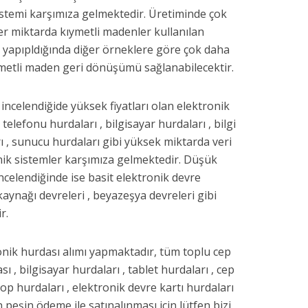
 sistemi karşımıza gelmektedir. Üretiminde çok
r miktarda kıymetli madenler kullanılan
m yapıpldığında diğer örneklere göre çok daha
metli maden geri dönüşümü sağlanabilecektir.
 incelendiğide yüksek fiyatları olan elektronik
 telefonu hurdaları , bilgisayar hurdaları , bilgi
rı , sunucu hurdaları gibi yüksek miktarda veri
nik sistemler karşımıza gelmektedir. Düşük
 incelendiğinde ise basit elektronik devre
 kaynağı devreleri , beyazeşya devreleri gibi
r.
ronik hurdası alımı yapmaktadır, tüm toplu cep
ı , bilgisayar hurdaları , tablet hurdaları , cep
op hurdaları , elektronik devre kartı hurdaları
n peşin ödeme ile satınalınması için lütfen bizi