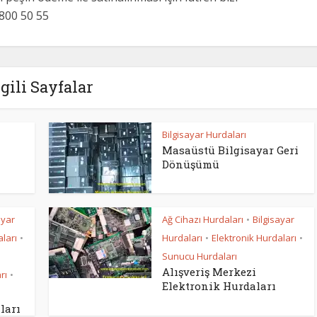
5 800 50 55
lgili Sayfalar
Bilgisayar Hurdaları
Masaüstü Bilgisayar Geri
Dönüşümü
ayar
Ağ Cihazı Hurdaları
Bilgisayar
•
ları
Hurdaları
Elektronik Hurdaları
•
•
•
Sunucu Hurdaları
Alışveriş Merkezi
rı
•
Elektronik Hurdaları
ları