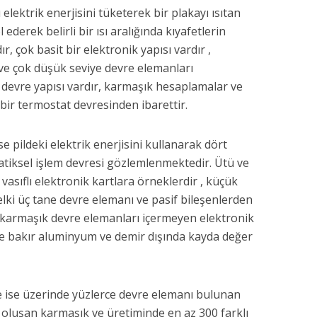
elektrik enerjisini tüketerek bir plakayı ısıtan
ederek belirli bir ısı aralığında kıyafetlerin
r, çok basit bir elektronik yapısı vardır ,
 ve çok düşük seviye devre elemanları
r devre yapısı vardır, karmaşık hesaplamalar ve
 bir termostat devresinden ibarettir.
 pildeki elektrik enerjisini kullanarak dört
atiksel işlem devresi gözlemlenmektedir. Ütü ve
asıflı elektronik kartlara örneklerdir , küçük
belki üç tane devre elemanı ve pasif bileşenlerden
 karmaşık devre elemanları içermeyen elektronik
nde bakır aluminyum ve demir dışında kayda değer
de ise üzerinde yüzlerce devre elemanı bulunan
 oluşan karmaşık ve üretiminde en az 300 farklı