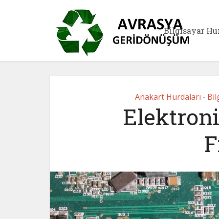
Bilgisayar Hu
Anakart Hurdaları
Bil
•
Elektron
F