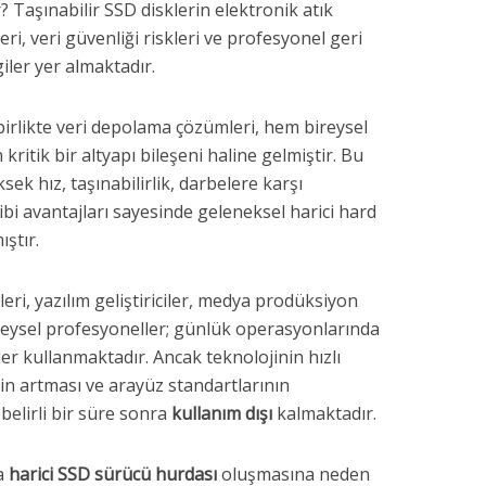
r? Taşınabilir SSD disklerin elektronik atık
eri, veri güvenliği riskleri ve profesyonel geri
ler yer almaktadır.
 birlikte veri depolama çözümleri, hem bireysel
kritik bir altyapı bileşeni haline gelmiştir. Bu
ksek hız, taşınabilirlik, darbelere karşı
 gibi avantajları sayesinde geleneksel harici hard
ıştır.
ri, yazılım geliştiriciler, medya prodüksiyon
ireysel profesyoneller; günlük operasyonlarında
er kullanmaktadır. Ancak teknolojinin hızlı
in artması ve arayüz standartlarının
 belirli bir süre sonra
kullanım dışı
kalmaktadır.
da
harici SSD sürücü hurdası
oluşmasına neden