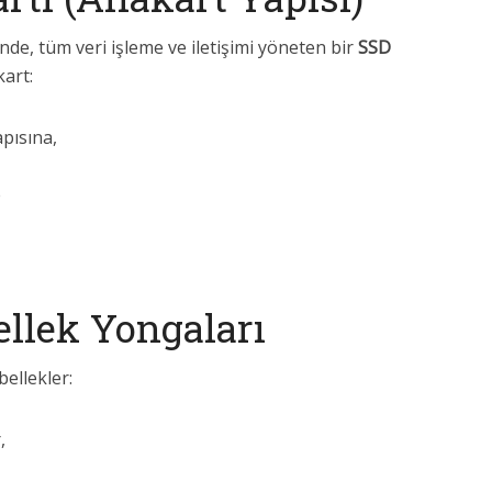
nde, tüm veri işleme ve iletişimi yöneten bir
SSD
art:
apısına,
e
llek Yongaları
bellekler:
,