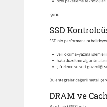
özel paketleme teknolojileri
içerir.
SSD Kontrolcüs
SSD’nin performansını belirleyen
veri okuma–yazma işlemlerin
hata düzeltme algoritmalarını
şifreleme ve veri güvenliği s
Bu entegreler değerli metal içer
DRAM ve Cache
Bazı harici SSD’lerde: