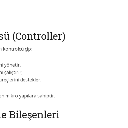
ü (Controller)
 kontrolcü çip:
i yönetir,
 çalıştırır,
üreçlerini destekler.
en mikro yapılara sahiptir.
 Bileşenleri