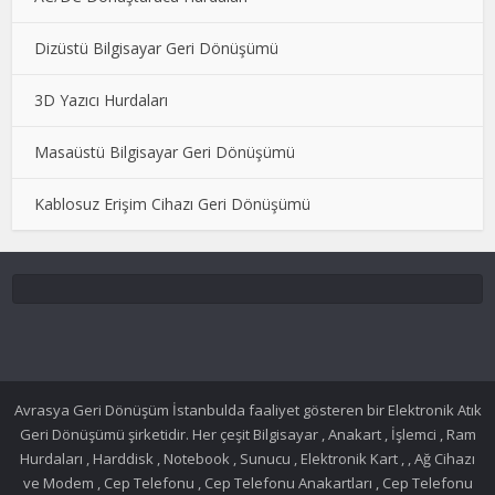
Dizüstü Bilgisayar Geri Dönüşümü
3D Yazıcı Hurdaları
Masaüstü Bilgisayar Geri Dönüşümü
Kablosuz Erişim Cihazı Geri Dönüşümü
Avrasya Geri Dönüşüm İstanbulda faaliyet gösteren bir Elektronik Atık
Geri Dönüşümü şirketidir. Her çeşit Bilgisayar , Anakart , İşlemci , Ram
Hurdaları , Harddisk , Notebook , Sunucu , Elektronik Kart , , Ağ Cihazı
ve Modem , Cep Telefonu , Cep Telefonu Anakartları , Cep Telefonu