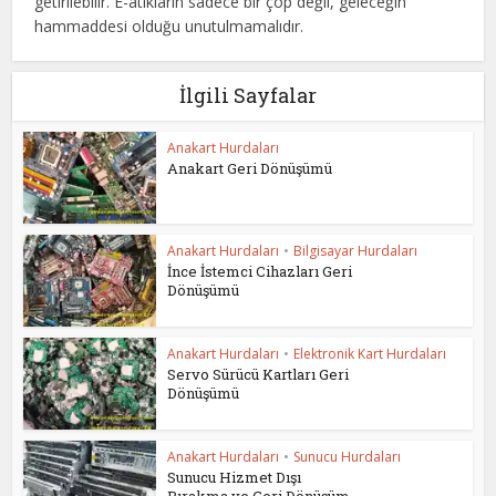
getirilebilir. E-atıkların sadece bir çöp değil, geleceğin
hammaddesi olduğu unutulmamalıdır.
İlgili Sayfalar
Anakart Hurdaları
Anakart Geri Dönüşümü
Anakart Hurdaları
•
Bilgisayar Hurdaları
İnce İstemci Cihazları Geri
Dönüşümü
Anakart Hurdaları
•
Elektronik Kart Hurdaları
Servo Sürücü Kartları Geri
Dönüşümü
Anakart Hurdaları
•
Sunucu Hurdaları
Sunucu Hizmet Dışı
Bırakma ve Geri Dönüşüm