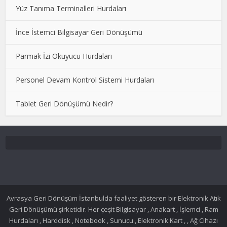
Yüz Tanıma Terminalleri Hurdaları
İnce İstemci Bilgisayar Geri Dönüşümü
Parmak İzi Okuyucu Hurdaları
Personel Devam Kontrol Sistemi Hurdaları
Tablet Geri Dönüşümü Nedir?
Avrasya Geri Dönüşüm İstanbulda faaliyet gösteren bir Elektronik Atık
Geri Dönüşümü şirketidir. Her çeşit Bilgisayar , Anakart , İşlemci , Ram
Hurdaları , Harddisk , Notebook , Sunucu , Elektronik Kart , , Ağ Cihazı