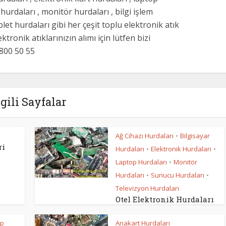
hurdaları , monitör hurdaları , bilgi işlem
let hurdaları gibi her çeşit toplu elektronik atık
tronik atıklarınızın alımı için lütfen bizi
5 800 50 55
lgili Sayfalar
Ağ Cihazı Hurdaları
Bilgisayar
•
ri
Hurdaları
Elektronik Hurdaları
•
•
Laptop Hurdaları
Monitör
•
Hurdaları
Sunucu Hurdaları
•
•
Televizyon Hurdaları
Otel Elektronik Hurdaları
op
Anakart Hurdaları