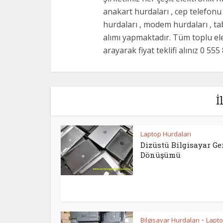
anakart hurdaları , cep telefonu 
hurdaları , modem hurdaları , tab
alımı yapmaktadır. Tüm toplu elek
arayarak fiyat teklifi alınız 0 55
İ
Laptop Hurdaları
Dizüstü Bilgisayar Ge
Dönüşümü
Bilgisayar Hurdaları
Lapt
•