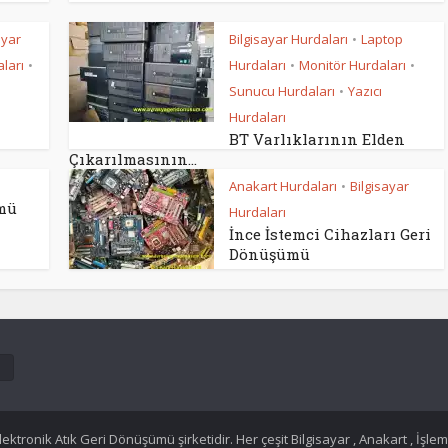
ayar
Bilgisayar Hurdaları
Laptop
•
ları
Hurdaları
Monitör Hurdaları
•
•
•
Sunucu Hurdaları
Yazıcı
•
Hurdaları
BT Varlıklarının Elden
Çıkarılmasının...
Anakart Hurdaları
Bilgisayar
•
mü
Hurdaları
İnce İstemci Cihazları Geri
Dönüşümü
tronik Atık Geri Dönüşümü şirketidir. Her çeşit Bilgisayar , Anakart , İşlem