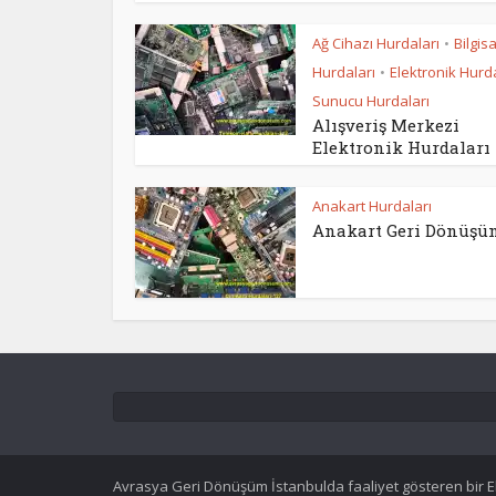
Ağ Cihazı Hurdaları
Bilgis
•
Hurdaları
Elektronik Hurda
•
Sunucu Hurdaları
Alışveriş Merkezi
Elektronik Hurdaları
Anakart Hurdaları
Anakart Geri Dönüşü
Avrasya Geri Dönüşüm İstanbulda faaliyet gösteren bir Elek