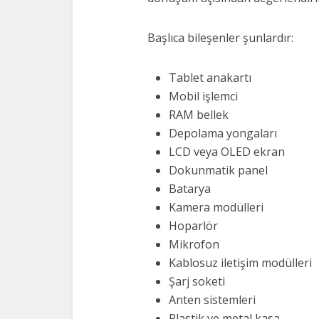
Başlıca bileşenler şunlardır:
Tablet anakartı
Mobil işlemci
RAM bellek
Depolama yongaları
LCD veya OLED ekran
Dokunmatik panel
Batarya
Kamera modülleri
Hoparlör
Mikrofon
Kablosuz iletişim modülleri
Şarj soketi
Anten sistemleri
Plastik ve metal kasa