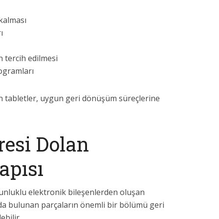
kalması
ı
n tercih edilmesi
ogramları
an tabletler, uygun geri dönüşüm süreçlerine
resi Dolan
apısı
ğunluklu elektronik bileşenlerden oluşan
nda bulunan parçaların önemli bir bölümü geri
bilir.