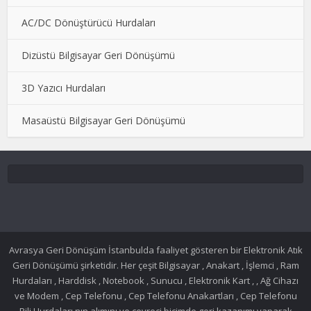
AC/DC Dönüştürücü Hurdaları
Dizüstü Bilgisayar Geri Dönüşümü
3D Yazıcı Hurdaları
Masaüstü Bilgisayar Geri Dönüşümü
Avrasya Geri Dönüşüm İstanbulda faaliyet gösteren bir Elektronik Atık
Geri Dönüşümü şirketidir. Her çeşit Bilgisayar , Anakart , İşlemci , Ram
Hurdaları , Harddisk , Notebook , Sunucu , Elektronik Kart , , Ağ Cihazı
ve Modem , Cep Telefonu , Cep Telefonu Anakartları , Cep Telefonu
Pili Hurdaları nın alımını ve çevreci biçimde geri kazanımı yaparak