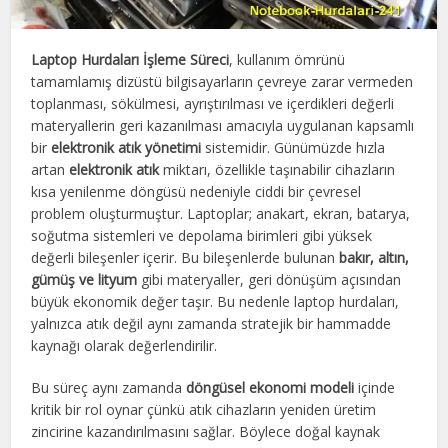
Laptop Hurdaları İşleme Süreci
, kullanım ömrünü
tamamlamış dizüstü bilgisayarların çevreye zarar vermeden
toplanması, sökülmesi, ayrıştırılması ve içerdikleri değerli
materyallerin geri kazanılması amacıyla uygulanan kapsamlı
bir
elektronik atık yönetimi
sistemidir. Günümüzde hızla
artan
elektronik atık
miktarı, özellikle taşınabilir cihazların
kısa yenilenme döngüsü nedeniyle ciddi bir çevresel
problem oluşturmuştur. Laptoplar; anakart, ekran, batarya,
soğutma sistemleri ve depolama birimleri gibi yüksek
değerli bileşenler içerir. Bu bileşenlerde bulunan
bakır, altın,
gümüş ve lityum
gibi materyaller, geri dönüşüm açısından
büyük ekonomik değer taşır. Bu nedenle laptop hurdaları,
yalnızca atık değil aynı zamanda stratejik bir hammadde
kaynağı olarak değerlendirilir.
Bu süreç aynı zamanda
döngüsel ekonomi modeli
içinde
kritik bir rol oynar çünkü atık cihazların yeniden üretim
zincirine kazandırılmasını sağlar. Böylece doğal kaynak