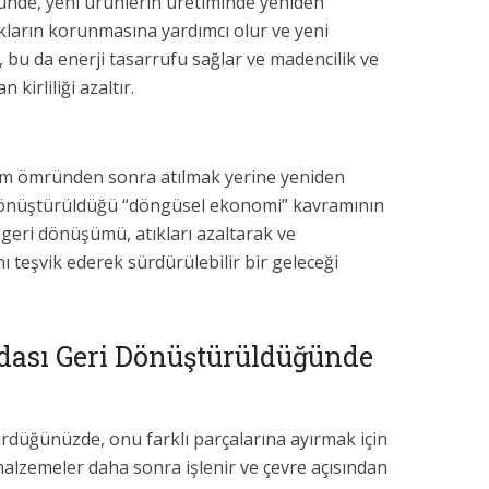
nde, yeni ürünlerin üretiminde yeniden
nakların korunmasına yardımcı olur ve yeni
, bu da enerji tasarrufu sağlar ve madencilik ve
kirliliği azaltır.
ım ömründen sonra atılmak yerine yeniden
ri dönüştürüldüğü “döngüsel ekonomi” kavramının
n geri dönüşümü, atıkları azaltarak ve
 teşvik ederek sürdürülebilir bir geleceği
rdası Geri Dönüştürüldüğünde
türdüğünüzde, onu farklı parçalarına ayırmak için
malzemeler daha sonra işlenir ve çevre açısından