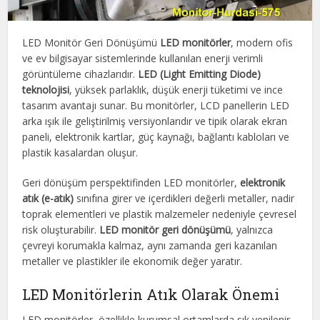
LED Monitör Geri Dönüşümü
LED monitörler
, modern ofis
ve ev bilgisayar sistemlerinde kullanılan enerji verimli
görüntüleme cihazlarıdır.
LED (Light Emitting Diode)
teknolojisi
, yüksek parlaklık, düşük enerji tüketimi ve ince
tasarım avantajı sunar. Bu monitörler, LCD panellerin LED
arka ışık ile geliştirilmiş versiyonlarıdır ve tipik olarak ekran
paneli, elektronik kartlar, güç kaynağı, bağlantı kabloları ve
plastik kasalardan oluşur.
Geri dönüşüm perspektifinden LED monitörler,
elektronik
atık (e-atık)
sınıfına girer ve içerdikleri değerli metaller, nadir
toprak elementleri ve plastik malzemeler nedeniyle çevresel
risk oluşturabilir.
LED monitör geri dönüşümü
, yalnızca
çevreyi korumakla kalmaz, aynı zamanda geri kazanılan
metaller ve plastikler ile ekonomik değer yaratır.
LED Monitörlerin Atık Olarak Önemi
LED monitörler, özellikle kurumsal ortamlarda sık yenilenir