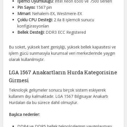
İşlemci Uyumluluğu:
Intel Xeon 6500 ve 7500 serileri
Pin Sayısı:
1567 pin
Mimari:
Nehalem-EX, Westmere-EX
Çoklu CPU Desteği:
2 ila 8 işlemcili sunucu
konfigürasyonları
Bellek Desteği:
DDR3 ECC Registered
Bu soket, yüksek bant genişliği, yüksek bellek kapasitesi ve
işlem gücü sunmasıyla kurumsal veri merkezlerinde yaygın
olarak kullanılmıştır.
LGA 1567 Anakartların Hurda Kategorisine
Girmesi
Teknolojik gelişmeler sonucu birçok sistem eskiyerek
kullanım dışı kalmaktadır. LGA 1567 Bilgisayar Anakartı
Hurdaları da bu sürece dahil olmuştur.
Başlıca nedenler:
DDR4 ve DDR5 bellek teknolojilerinin yaygınlaşması