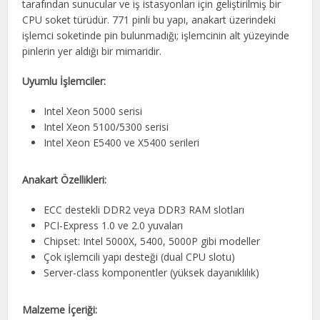
tarafından sunucular ve iş istasyonları için geliştirilmiş bir
CPU soket türüdür. 771 pinli bu yapı, anakart üzerindeki
işlemci soketinde pin bulunmadığı; işlemcinin alt yüzeyinde
pinlerin yer aldığı bir mimaridir.
Uyumlu İşlemciler:
Intel Xeon 5000 serisi
Intel Xeon 5100/5300 serisi
Intel Xeon E5400 ve X5400 serileri
Anakart Özellikleri:
ECC destekli DDR2 veya DDR3 RAM slotları
PCI-Express 1.0 ve 2.0 yuvaları
Chipset: Intel 5000X, 5400, 5000P gibi modeller
Çok işlemcili yapı desteği (dual CPU slotu)
Server-class komponentler (yüksek dayanıklılık)
Malzeme İçeriği: