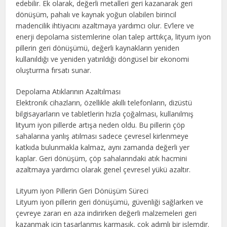
edebilir. Ek olarak, değerli metalleri geri kazanarak geri
dönüşüm, pahalı ve kaynak yoğun olabilen birincil
madencilik ihtiyacını azaltmaya yardımcı olur. Ev’lere ve
enerji depolama sistemlerine olan talep arttıkça, lityum iyon
pillerin geri dönüşümü, değerli kaynakların yeniden
kullanıldığı ve yeniden yatırıldığı döngüsel bir ekonomi
oluşturma fırsatı sunar.
Depolama Atıklarının Azaltılması
Elektronik cihazların, özellikle akıllı telefonların, dizüstü
bilgisayarların ve tabletlerin hızla çoğalması, kullanılmış
lityum iyon pillerde artışa neden oldu. Bu pillerin çöp
sahalarına yanlış atılması sadece çevresel kirlenmeye
katkıda bulunmakla kalmaz, aynı zamanda değerli yer
kaplar. Geri dönüşüm, çöp sahalarındaki atık hacmini
azaltmaya yardımcı olarak genel çevresel yükü azaltır.
Lityum iyon Pillerin Geri Dönüşüm Süreci
Lityum iyon pillerin geri dönüşümü, güvenliği sağlarken ve
çevreye zararı en aza indirirken değerli malzemeleri geri
kazanmak için tasarlanmış karmaşık, çok adımlı bir işlemdir.