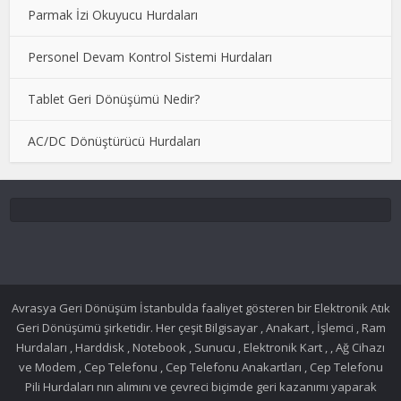
Parmak İzi Okuyucu Hurdaları
Personel Devam Kontrol Sistemi Hurdaları
Tablet Geri Dönüşümü Nedir?
AC/DC Dönüştürücü Hurdaları
Avrasya Geri Dönüşüm İstanbulda faaliyet gösteren bir Elektronik Atık
Geri Dönüşümü şirketidir. Her çeşit Bilgisayar , Anakart , İşlemci , Ram
Hurdaları , Harddisk , Notebook , Sunucu , Elektronik Kart , , Ağ Cihazı
ve Modem , Cep Telefonu , Cep Telefonu Anakartları , Cep Telefonu
Pili Hurdaları nın alımını ve çevreci biçimde geri kazanımı yaparak