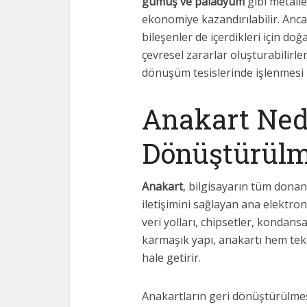
gümüş ve paladyum
gibi metalle
ekonomiye kazandırılabilir. Anc
bileşenler de içerdikleri için doğ
çevresel zararlar oluşturabilirl
dönüşüm tesislerinde işlenmesi
Anakart Ned
Dönüştürülm
Anakart
, bilgisayarın tüm donan
iletişimini sağlayan ana elektron
veri yolları, chipsetler, kondans
karmaşık yapı, anakartı hem tek
hale getirir.
Anakartların geri dönüştürülmes