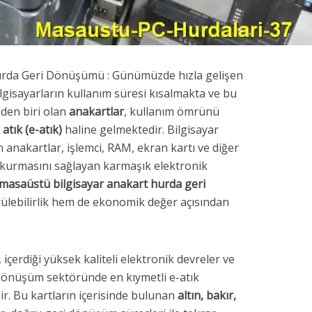
urda Geri Dönüşümü : Günümüzde hızla gelişen
ilgisayarların kullanım süresi kısalmakta ve bu
nden biri olan
anakartlar
, kullanım ömrünü
atık (e-atık)
haline gelmektedir. Bilgisayar
n anakartlar, işlemci, RAM, ekran kartı ve diğer
im kurmasını sağlayan karmaşık elektronik
masaüstü bilgisayar anakart hurda geri
rülebilirlik hem de ekonomik değer açısından
içerdiği yüksek kaliteli elektronik devreler ve
 dönüşüm sektöründe en kıymetli e-atık
lir. Bu kartların içerisinde bulunan
altın, bakır,