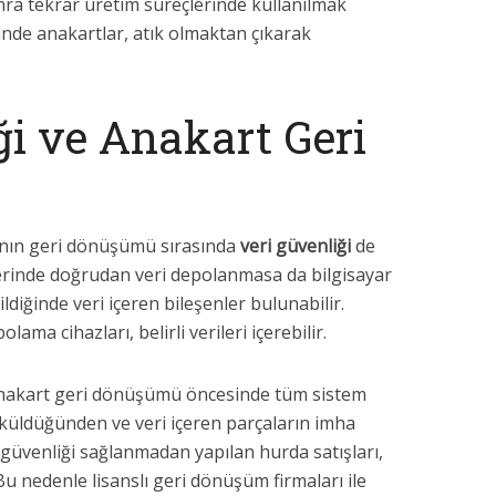
onra tekrar üretim süreçlerinde kullanılmak
inde anakartlar, atık olmaktan çıkarak
ği ve Anakart Geri
ının geri dönüşümü sırasında
veri güvenliği
de
erinde doğrudan veri depolanmasa da bilgisayar
rildiğinde veri içeren bileşenler bulunabilir.
olama cihazları, belirli verileri içerebilir.
anakart geri dönüşümü öncesinde tüm sistem
öküldüğünden ve veri içeren parçaların imha
i güvenliği sağlanmadan yapılan hurda satışları,
 Bu nedenle lisanslı geri dönüşüm firmaları ile