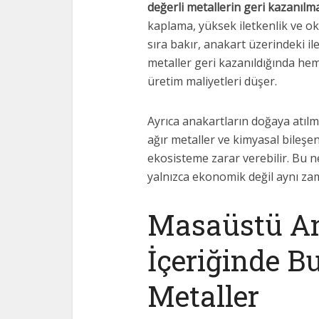
değerli metallerin geri kazanılma
kaplama, yüksek iletkenlik ve ok
sıra bakır, anakart üzerindeki il
metaller geri kazanıldığında he
üretim maliyetleri düşer.
Ayrıca anakartların doğaya atılmas
ağır metaller ve kimyasal bileş
ekosisteme zarar verebilir. Bu 
yalnızca ekonomik değil aynı za
Masaüstü An
İçeriğinde B
Metaller