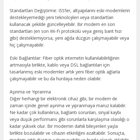
Standartları Değiştirme: ISS’ler, altyapılarını eski modemlerin
destekleyemediği yeni teknolojileri veya standartları
kullanacak şekilde güncelleyebilir. Bir modem en son
standartları (en son Wi-Fi protokolü veya geniş bant hızı
gibi) desteklemiyorsa, yeni ağda düzgün çalışmayabilir veya
hiç çalışmayabilir.
Eski Bağlantılar: Fiber optik internetin kullanılabilirliğinin
artmasıyla birlikte, kablo veya DSL bağlantıları için
tasarlanmış eski modemler artık yeni fiber optik ağlarla
çalışmayabilir ve bu da hurdaya neden olabilir.
Aşınma ve Yıpranma
Diğer herhangi bir elektronik cihaz gibi, bir modem de
zaman içinde genel aşınma ve yıpranmaya maruz kalabilir.
Ne kadar çok kullanılırsa, bağlantı sorunları, sinyal kaybı
veya düşük performans gibi sorunlarla karşılaşma olasılığı o
kadar yüksek olur. Bir modemin dahili bileşenleri yaşla
birlikte bozulabilir ve cihazın etkinliğini azaltabilir. Sonuçta,
modem artık düzgün çalışmayabilir ve hurda olarak atılabilir.