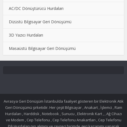
AC/DC Dönüştürücü Hurdaları
Dizüstü Bilgisayar Geri Dönüşümü
3D Yazıcı Hurdaları
Masaüstü Bilgisayar Geri Dönüşümü
Avrasya Geri Dönüşüm İstanbulda faaliyet gösteren bir Elektronik Atık
Geri Dönüşümü şirketidir. Her çeşit Bilgisayar , Anakart , İşlemci , Ram
Hurdaları , Harddisk , Notebook , Sunucu , Elektronik Kart , , Ağ Cihazı
ve Modem , Cep Telefonu , Cep Telefonu Anakartları , Cep Telefonu
Pili Hurdaları nın alımını ve çevreci biçimde geri kazanımı yaparak