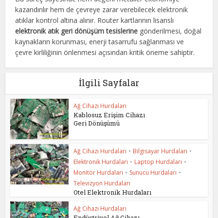
kazandırılır hem de çevreye zarar verebilecek elektronik
atıklar kontrol altına alınır. Router kartlarının lisanslı
elektronik atık geri dönüşüm tesislerine
gönderilmesi, doğal
kaynakların korunması, enerji tasarrufu sağlanması ve
çevre kirliliğinin önlenmesi açısından kritik öneme sahiptir.
İlgili Sayfalar
Ağ Cihazı Hurdaları
Kablosuz Erişim Cihazı
Geri Dönüşümü
Ağ Cihazı Hurdaları
•
Bilgisayar Hurdaları
•
Elektronik Hurdaları
•
Laptop Hurdaları
•
Monitör Hurdaları
•
Sunucu Hurdaları
•
Televizyon Hurdaları
Otel Elektronik Hurdaları
Ağ Cihazı Hurdaları
Endüstriyel Ağ Cihazı