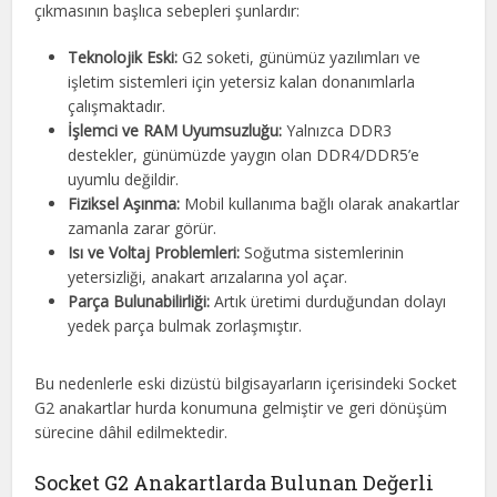
çıkmasının başlıca sebepleri şunlardır:
Teknolojik Eski:
G2 soketi, günümüz yazılımları ve
işletim sistemleri için yetersiz kalan donanımlarla
çalışmaktadır.
İşlemci ve RAM Uyumsuzluğu:
Yalnızca DDR3
destekler, günümüzde yaygın olan DDR4/DDR5’e
uyumlu değildir.
Fiziksel Aşınma:
Mobil kullanıma bağlı olarak anakartlar
zamanla zarar görür.
Isı ve Voltaj Problemleri:
Soğutma sistemlerinin
yetersizliği, anakart arızalarına yol açar.
Parça Bulunabilirliği:
Artık üretimi durduğundan dolayı
yedek parça bulmak zorlaşmıştır.
Bu nedenlerle eski dizüstü bilgisayarların içerisindeki Socket
G2 anakartlar hurda konumuna gelmiştir ve geri dönüşüm
sürecine dâhil edilmektedir.
Socket G2 Anakartlarda Bulunan Değerli