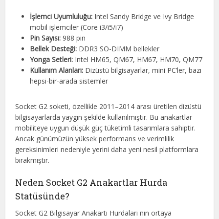
İşlemci Uyumluluğu:
Intel Sandy Bridge ve Ivy Bridge
mobil işlemciler (Core i3/i5/i7)
Pin Sayısı:
988 pin
Bellek Desteği:
DDR3 SO-DIMM bellekler
Yonga Setleri:
Intel HM65, QM67, HM67, HM70, QM77
Kullanım Alanları:
Dizüstü bilgisayarlar, mini PC’ler, bazı
hepsi-bir-arada sistemler
Socket G2 soketi, özellikle 2011–2014 arası üretilen dizüstü
bilgisayarlarda yaygın şekilde kullanılmıştır. Bu anakartlar
mobiliteye uygun düşük güç tüketimli tasarımlara sahiptir.
Ancak günümüzün yüksek performans ve verimlilik
gereksinimleri nedeniyle yerini daha yeni nesil platformlara
bırakmıştır.
Neden Socket G2 Anakartlar Hurda
Statüsünde?
Socket G2 Bilgisayar Anakartı Hurdaları nın ortaya