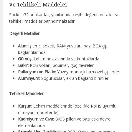
ve Tehlikeli Maddeler
Socket G2 anakartlar, yapılarında çeşitli değerli metaller ve
tehlikeli maddeler barındırmaktadır:
Değerli Metaller:
Altın:
İşlemci soketi, RAM yuvaları, bazı BGA çip
bağlantılarında
Gümüş:
Lehim noktalarında ve kontaklarda
Bakır:
PCB yolları, bobinler, güç devreleri
Palladyum ve Platin:
Yüzey montajlı bazı özel çiplerde
Alüminyum:
Soğutucular, ekran bağlantı birimleri
Tehlikeli Maddeler:
Kurşun:
Lehim maddelerinde (özellikle RoHS uyumlu
olmayan modellerde)
Kadmiyum ve Cıva:
BIOS pilleri ve bazı eski devre
elemanlarında
Bromlu Alev Geciktiriciler:
PCB yüzey kaplamasında