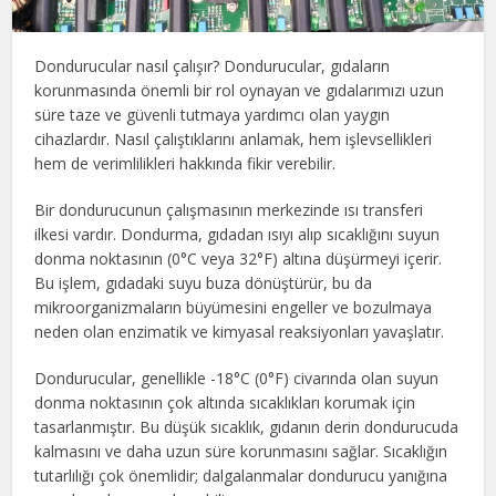
Dondurucular nasıl çalışır? Dondurucular, gıdaların
korunmasında önemli bir rol oynayan ve gıdalarımızı uzun
süre taze ve güvenli tutmaya yardımcı olan yaygın
cihazlardır. Nasıl çalıştıklarını anlamak, hem işlevsellikleri
hem de verimlilikleri hakkında fikir verebilir.
Bir dondurucunun çalışmasının merkezinde ısı transferi
ilkesi vardır. Dondurma, gıdadan ısıyı alıp sıcaklığını suyun
donma noktasının (0°C veya 32°F) altına düşürmeyi içerir.
Bu işlem, gıdadaki suyu buza dönüştürür, bu da
mikroorganizmaların büyümesini engeller ve bozulmaya
neden olan enzimatik ve kimyasal reaksiyonları yavaşlatır.
Dondurucular, genellikle -18°C (0°F) civarında olan suyun
donma noktasının çok altında sıcaklıkları korumak için
tasarlanmıştır. Bu düşük sıcaklık, gıdanın derin dondurucuda
kalmasını ve daha uzun süre korunmasını sağlar. Sıcaklığın
tutarlılığı çok önemlidir; dalgalanmalar dondurucu yanığına