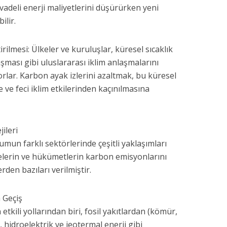
adeli enerji maliyetlerini düşürürken yeni
ilir.
ilmesi: Ülkeler ve kuruluşlar, küresel sıcaklık
laşması gibi uluslararası iklim anlaşmalarını
rlar. Karbon ayak izlerini azaltmak, bu küresel
 ve feci iklim etkilerinden kaçınılmasına
ileri
umun farklı sektörlerinde çeşitli yaklaşımları
etmelerin ve hükümetlerin karbon emisyonlarını
erden bazıları verilmiştir.
a Geçiş
etkili yollarından biri, fosil yakıtlardan (kömür,
 hidroelektrik ve jeotermal enerji gibi