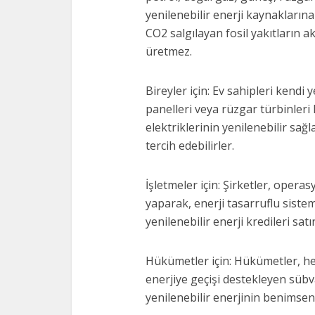
yenilenebilir enerji kaynaklarına
CO2 salgılayan fosil yakıtların 
üretmez.
Bireyler için: Ev sahipleri kendi 
panelleri veya rüzgar türbinleri k
elektriklerinin yenilenebilir sağla
tercih edebilirler.
İşletmeler için: Şirketler, operas
yaparak, enerji tasarruflu siste
yenilenebilir enerji kredileri satı
Hükümetler için: Hükümetler, h
enerjiye geçişi destekleyen sübva
yenilenebilir enerjinin benimsenm