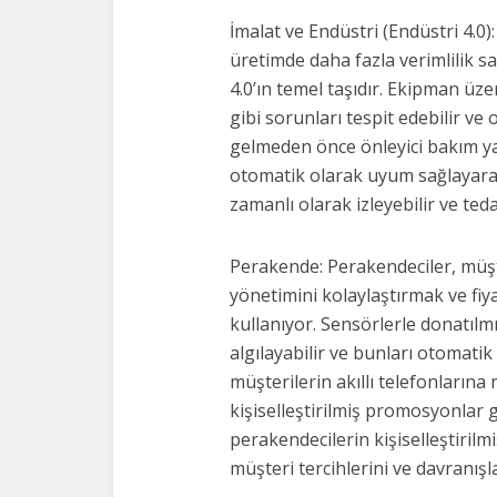
İmalat ve Endüstri (Endüstri 4.0)
üretimde daha fazla verimlilik s
4.0’ın temel taşıdır. Ekipman üze
gibi sorunları tespit edebilir ve
gelmeden önce önleyici bakım yapm
otomatik olarak uyum sağlayarak 
zamanlı olarak izleyebilir ve teda
Perakende: Perakendeciler, müşt
yönetimini kolaylaştırmak ve fiya
kullanıyor. Sensörlerle donatılmış
algılayabilir ve bunları otomatik 
müşterilerin akıllı telefonların
kişiselleştirilmiş promosyonlar g
perakendecilerin kişiselleştiril
müşteri tercihlerini ve davranışlar