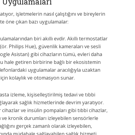
i Uygulamaları
atıyor, işletmelerin nasıl çalıştığını ve bireylerin
şte öne çıkan bazı uygulamalar:
gulamalarından biri akıllı evdir. Akıllı termostatlar
 (ör. Philips Hue), güvenlik kameraları ve sesli
ogle Asistan) gibi cihazların tümü, evleri daha
lu hale getiren birbirine bağlı bir ekosistemin
ı telefonlardaki uygulamalar aracılığıyla uzaktan
r için kolaylık ve otomasyon sunar.
sta izleme, kişiselleştirilmiş tedavi ve tıbbi
ağlayarak sağlık hizmetlerinde devrim yaratıyor.
r cihazlar ve insülin pompaları gibi tıbbi cihazlar,
ığı ve kronik durumları izleyebilen sensörlerle
sağlığını gerçek zamanlı olarak izleyebilen,
manında müdahale sağlayabilen sağlık hizmeti