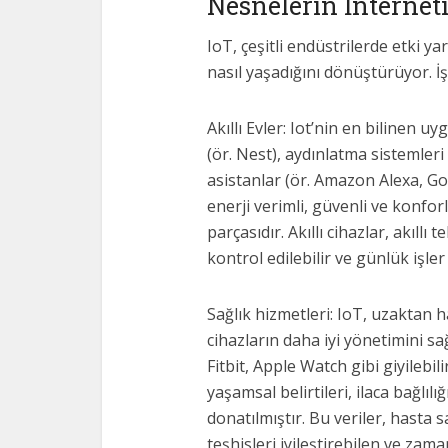
Nesnelerin İnternet
IoT, çeşitli endüstrilerde etki yar
nasıl yaşadığını dönüştürüyor. İ
Akıllı Evler: Iot’nin en bilinen uy
(ör. Nest), aydınlatma sistemleri
asistanlar (ör. Amazon Alexa, Go
enerji verimli, güvenli ve konfor
parçasıdır. Akıllı cihazlar, akıll
kontrol edilebilir ve günlük işle
Sağlık hizmetleri: IoT, uzaktan ha
cihazların daha iyi yönetimini s
Fitbit, Apple Watch gibi giyilebili
yaşamsal belirtileri, ilaca bağlıl
donatılmıştır. Bu veriler, hasta 
teşhisleri iyileştirebilen ve za