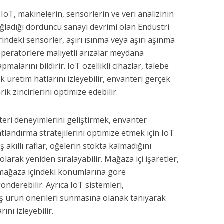
: IoT, makinelerin, sensörlerin ve veri analizinin
ağladığı dördüncü sanayi devrimi olan Endüstri
rindeki sensörler, aşırı ısınma veya aşırı aşınma
 operatörlere maliyetli arızalar meydana
alarını bildirir. IoT özellikli cihazlar, talebe
üretim hatlarını izleyebilir, envanteri gerçek
rik zincirlerini optimize edebilir.
eri deneyimlerini geliştirmek, envanter
tlandırma stratejilerini optimize etmek için IoT
 akıllı raflar, öğelerin stokta kalmadığını
olarak yeniden sıralayabilir. Mağaza içi işaretler,
a mağaza içindeki konumlarına göre
önderebilir. Ayrıca IoT sistemleri,
miş ürün önerileri sunmasına olanak tanıyarak
ını izleyebilir.