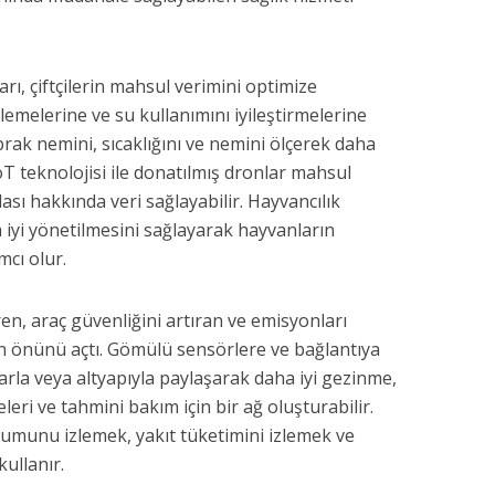
ı, çiftçilerin mahsul verimini optimize
zlemelerine ve su kullanımını iyileştirmelerine
oprak nemini, sıcaklığını ve nemini ölçerek daha
T teknolojisi ile donatılmış dronlar mahsul
ilası hakkında veri sağlayabilir. Hayvancılık
a iyi yönetilmesini sağlayarak hayvanların
mcı olur.
tiren, araç güvenliğini artıran ve emisyonları
nin önünü açtı. Gömülü sensörlere ve bağlantıya
çlarla veya altyapıyla paylaşarak daha iyi gezinme,
eri ve tahmini bakım için bir ağ oluşturabilir.
numunu izlemek, yakıt tüketimini izlemek ve
kullanır.