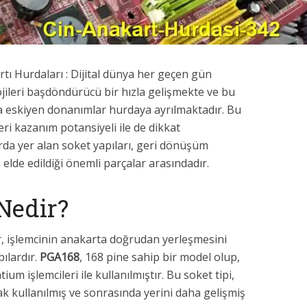
tı Hurdaları : Dijital dünya her geçen gün
jileri başdöndürücü bir hızla gelişmekte ve bu
a eskiyen donanımlar hurdaya ayrılmaktadır. Bu
geri kazanım potansiyeli ile de dikkat
rda yer alan soket yapıları, geri dönüşüm
 elde edildiği önemli parçalar arasındadır.
Nedir?
er, işlemcinin anakarta doğrudan yerleşmesini
pılardır.
PGA168
, 168 pine sahip bir model olup,
ium işlemcileri ile kullanılmıştır. Bu soket tipi,
ak kullanılmış ve sonrasında yerini daha gelişmiş