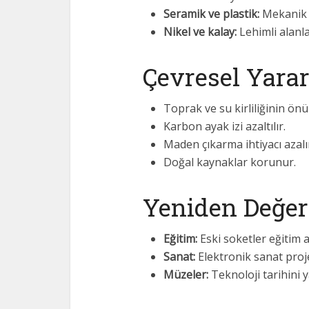
Seramik ve plastik:
Mekanik iş
Nikel ve kalay:
Lehimli alanl
Çevresel Yarar
Toprak ve su kirliliğinin önün
Karbon ayak izi azaltılır.
Maden çıkarma ihtiyacı azalı
Doğal kaynaklar korunur.
Yeniden Değer
Eğitim:
Eski soketler eğitim ar
Sanat:
Elektronik sanat proje
Müzeler:
Teknoloji tarihini y