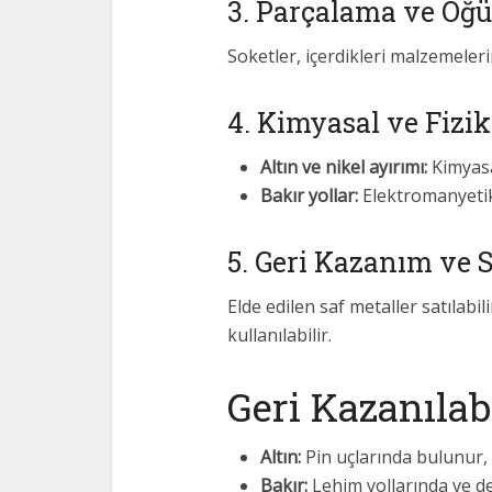
3. Parçalama ve Öğ
Soketler, içerdikleri malzemelerin
4. Kimyasal ve Fizi
Altın ve nikel ayırımı:
Kimyasa
Bakır yollar:
Elektromanyetik a
5. Geri Kazanım ve S
Elde edilen saf metaller satılabi
kullanılabilir.
Geri Kazanılab
Altın:
Pin uçlarında bulunur, 
Bakır:
Lehim yollarında ve dev