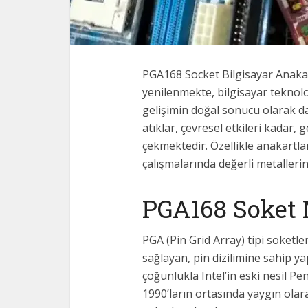
PGA168 Socket Bilgisayar Anakar
yenilenmekte, bilgisayar teknolo
gelişimin doğal sonucu olarak d
atıklar, çevresel etkileri kadar, 
çekmektedir. Özellikle anakartla
çalışmalarında değerli metallerin
PGA168 Soket 
PGA (Pin Grid Array) tipi soketl
sağlayan, pin dizilimine sahip ya
çoğunlukla Intel’in eski nesil Pent
1990’ların ortasında yaygın olar