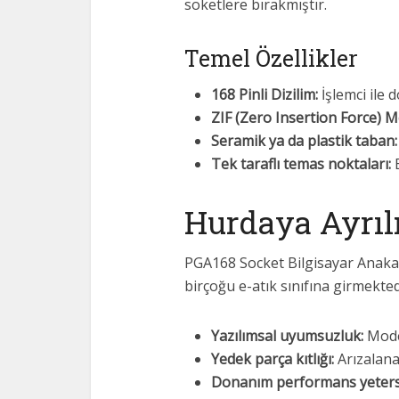
soketlere bırakmıştır.
Temel Özellikler
168 Pinli Dizilim:
İşlemci ile 
ZIF (Zero Insertion Force) 
Seramik ya da plastik taban:
Tek taraflı temas noktaları:
B
Hurdaya Ayrıl
PGA168 Socket Bilgisayar Anakart
birçoğu e-atık sınıfına girmekted
Yazılımsal uyumsuzluk:
Moder
Yedek parça kıtlığı:
Arızalana
Donanım performans yetersiz