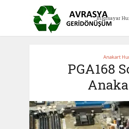
Bilgisayar Hu
Anakart Hur
PGA168 So
Anakar