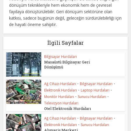
dönüşüm teknikleriyle hem ekonomik hem de çevresel
faydaya dönüştürülebilir. Geri dönüşüm sektörüne olan
katkısı, sadece bugünün değil, geleceğin sürdürülebilirliği için
de hayati öneme sahiptir.
İlgili Sayfalar
Bilgisayar Hurdaları
Masaüstü Bilgisayar Geri
Dönüşümü
Ağ Cihazı Hurdaları
•
Bilgisayar Hurdaları
•
Elektronik Hurdaları
•
Laptop Hurdaları
•
Monitör Hurdaları
•
Sunucu Hurdaları
•
Televizyon Hurdaları
Otel Elektronik Hurdaları
Ağ Cihazı Hurdaları
•
Bilgisayar Hurdaları
•
Elektronik Hurdaları
•
Sunucu Hurdaları
Alışveriş Merkezi