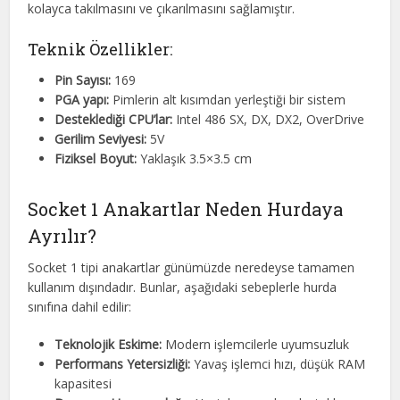
kolayca takılmasını ve çıkarılmasını sağlamıştır.
Teknik Özellikler:
Pin Sayısı:
169
PGA yapı:
Pimlerin alt kısımdan yerleştiği bir sistem
Desteklediği CPU’lar:
Intel 486 SX, DX, DX2, OverDrive
Gerilim Seviyesi:
5V
Fiziksel Boyut:
Yaklaşık 3.5×3.5 cm
Socket 1 Anakartlar Neden Hurdaya
Ayrılır?
Socket 1 tipi anakartlar günümüzde neredeyse tamamen
kullanım dışındadır. Bunlar, aşağıdaki sebeplerle hurda
sınıfına dahil edilir:
Teknolojik Eskime:
Modern işlemcilerle uyumsuzluk
Performans Yetersizliği:
Yavaş işlemci hızı, düşük RAM
kapasitesi