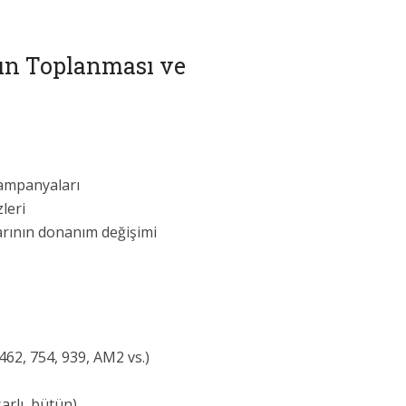
ın Toplanması ve
kampanyaları
leri
arının donanım değişimi
62, 754, 939, AM2 vs.)
arlı, bütün)