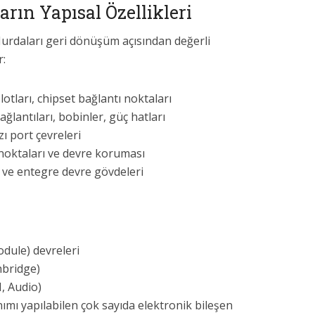
rın Yapısal Özellikleri
Hurdaları geri dönüşüm açısından değerli
r:
otları, chipset bağlantı noktaları
ğlantıları, bobinler, güç hatları
ı port çevreleri
oktaları ve devre koruması
 ve entegre devre gövdeleri
dule) devreleri
hbridge)
N, Audio)
ımı yapılabilen çok sayıda elektronik bileşen