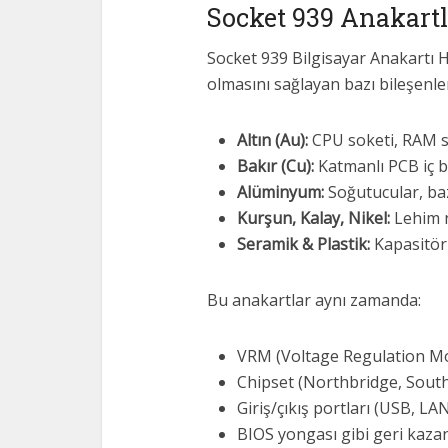
Socket 939 Anakartla
Socket 939 Bilgisayar Anakartı 
olmasını sağlayan bazı bileşenle
Altın (Au):
CPU soketi, RAM sl
Bakır (Cu):
Katmanlı PCB iç ba
Alüminyum:
Soğutucular, baz
Kurşun, Kalay, Nikel:
Lehim n
Seramik & Plastik:
Kapasitör
Bu anakartlar aynı zamanda:
VRM (Voltage Regulation Mo
Chipset (Northbridge, Sout
Giriş/çıkış portları (USB, LA
BIOS yongası gibi geri kazan