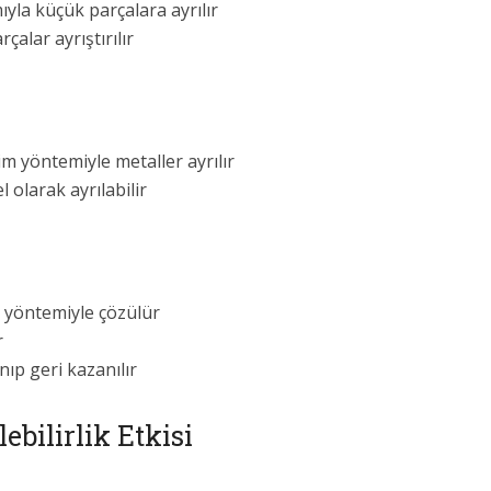
yla küçük parçalara ayrılır
alar ayrıştırılır
im yöntemiyle metaller ayrılır
l olarak ayrılabilir
it yöntemiyle çözülür
r
nıp geri kazanılır
ebilirlik Etkisi