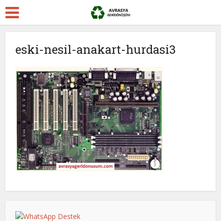
eski-nesil-anakart-hurdasi3