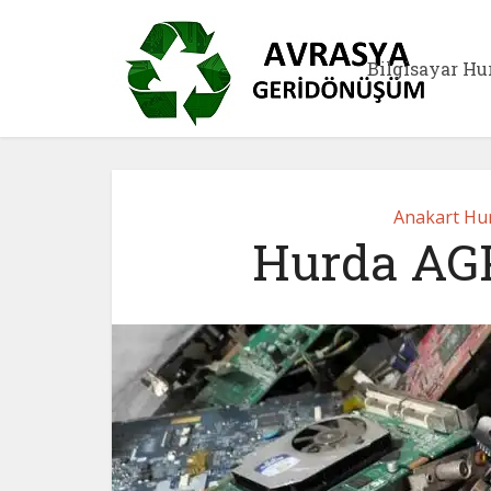
Bilgisayar Hu
Anakart Hur
Hurda AGP