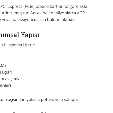
CI Express (PCIe) tabanlı kartlarına göre eski
i durdurulmuştur. Ancak halen milyonlarca AGP
de veya koleksiyoncularda bulunmaktadır.
nımsal Yapısı
u bileşenleri içerir:
AM)
 uçları
um alaşımlar
enleri
şüm açısından yüksek potansiyele sahiptir.