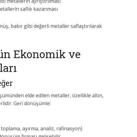
bi metallerin ayrıştırılması
etallerin saflık kazanması
ş, bakır gibi değerli metaller saflaştırılarak
ün Ekonomik ve
ları
ğer
ümünden elde edilen metaller, özellikle altın,
rlidir. Geri dönüşümle:
 toplama, ayırma, analiz, rafinasyon)
dönüşüm firması gelişebilir