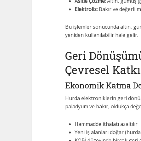
Asitle Çözme:
Altın, gümüş gi
Elektroliz:
Bakır ve değerli m
Bu işlemler sonucunda altın, gümü
yeniden kullanılabilir hale gelir.
Geri Dönüşüm
Çevresel Katkı
Ekonomik Katma De
Hurda elektroniklerin geri dönüş
paladyum ve bakır, oldukça değe
Hammadde ithalatı azaltılır
Yeni iş alanları doğar (hurda
KOBİ düzeyinde birçok geri 