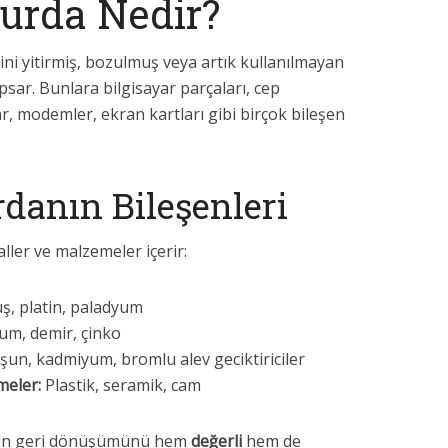
urda Nedir?
vini yitirmiş, bozulmuş veya artık kullanılmayan
sar. Bunlara bilgisayar parçaları, cep
lar, modemler, ekran kartları gibi birçok bileşen
danın Bileşenleri
aller ve malzemeler içerir:
ş, platin, paladyum
um, demir, çinko
şun, kadmiyum, bromlu alev geciktiriciler
meler:
Plastik, seramik, cam
ların geri dönüşümünü hem
değerli
hem de