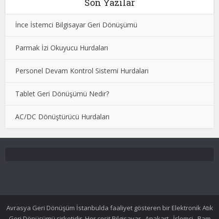
Son Yazılar
İnce İstemci Bilgisayar Geri Dönüşümü
Parmak İzi Okuyucu Hurdaları
Personel Devam Kontrol Sistemi Hurdaları
Tablet Geri Dönüşümü Nedir?
AC/DC Dönüştürücü Hurdaları
Avrasya Geri Dönüşüm İstanbulda faaliyet gösteren bir Elektronik Atık
Geri Dönüşümü şirketidir. Her çeşit Bilgisayar , Anakart , İşlemci , Ram