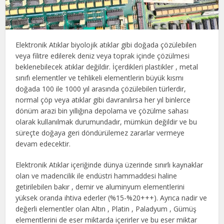
Elektronik Atıklar biyolojik atıklar gibi doğada çözülebilen
veya filitre edilerek deniz veya toprak içinde çözülmesi
beklenebilecek atıklar değildir. İçerdikleri plastikler , metal
sınıfı elementler ve tehlikeli elementlerin büyük kısmı
doğada 100 ile 1000 yıl arasında çözülebilen türlerdir,
normal çöp veya atıklar gibi davranılırsa her yıl binlerce
dönüm arazi bin yıllığına depolama ve çözülme sahası
olarak kullanılmak durumundadır, mümkün değildir ve bu
süreçte doğaya geri döndürülemez zararlar vermeye
devam edecektir.
Elektronik Atıklar içeriğinde dünya üzerinde sınırlı kaynaklar
olan ve madencilik ile endüstri hammaddesi haline
getirilebilen bakır , demir ve aluminyum elementlerini
yüksek oranda ihtiva ederler (%15-%20+++). Ayrıca nadir ve
değerli elementler olan Altın , Platin , Paladyum , Gümüş
elementlerini de eser miktarda içerirler ve bu eser miktar