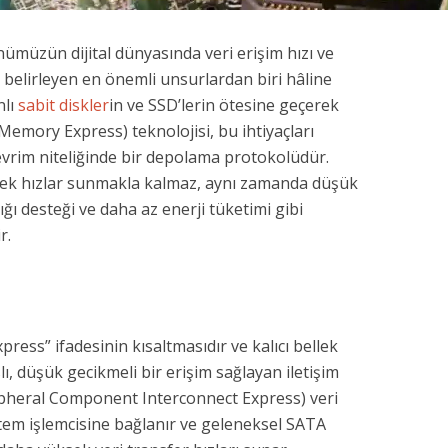
nümüzün dijital dünyasında veri erişim hızı ve
ni belirleyen en önemli unsurlardan biri hâline
nlı
sabit diskler
in ve SSD’lerin ötesine geçerek
Memory Express) teknolojisi, bu ihtiyaçları
vrim niteliğinde bir depolama protokolüdür.
ek hızlar sunmakla kalmaz, aynı zamanda düşük
ığı desteği ve daha az enerji tüketimi gibi
r.
ss” ifadesinin kısaltmasıdır ve kalıcı bellek
ı, düşük gecikmeli bir erişim sağlayan iletişim
pheral Component Interconnect Express) veri
em işlemcisine bağlanır ve geleneksel SATA