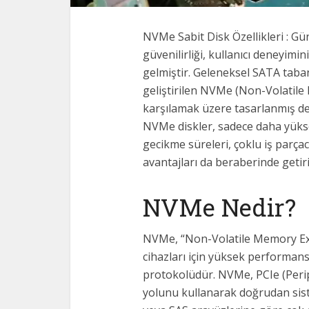
NVMe Sabit Disk Özellikleri : Gü
güvenilirliği, kullanıcı deneyimi
gelmiştir. Geleneksel SATA taba
geliştirilen NVMe (Non-Volatile 
karşılamak üzere tasarlanmış de
NVMe diskler, sadece daha yüks
gecikme süreleri, çoklu iş parçac
avantajları da beraberinde getiri
NVMe Nedir?
NVMe, “Non-Volatile Memory Expre
cihazları için yüksek performansl
protokolüdür. NVMe, PCIe (Peri
yolunu kullanarak doğrudan sist