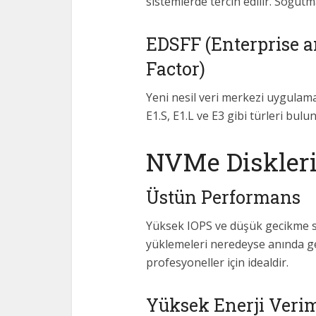
sistemlerde tercih edilir. Soğut
EDSFF (Enterprise 
Factor)
Yeni nesil veri merkezi uygulamal
E1.S, E1.L ve E3 gibi türleri bulu
NVMe Diskleri
Üstün Performans
Yüksek IOPS ve düşük gecikme sü
yüklemeleri neredeyse anında gerç
profesyoneller için idealdir.
Yüksek Enerji Verim