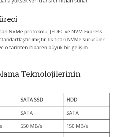
aha yüksek veri transfer hızları sunar.
üreci
şlanan NVMe protokolü, JEDEC ve NVM Express
 standartlaştırılmıştır. İlk ticari NVMe sürücüler
e o tarihten itibaren büyük bir gelişim
lama Teknolojilerinin
SATA SSD
HDD
SATA
SATA
s
550 MB/s
150 MB/s