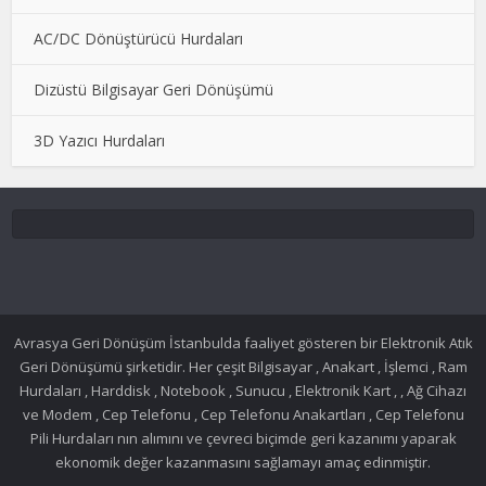
AC/DC Dönüştürücü Hurdaları
Dizüstü Bilgisayar Geri Dönüşümü
3D Yazıcı Hurdaları
Avrasya Geri Dönüşüm İstanbulda faaliyet gösteren bir Elektronik Atık
Geri Dönüşümü şirketidir. Her çeşit Bilgisayar , Anakart , İşlemci , Ram
Hurdaları , Harddisk , Notebook , Sunucu , Elektronik Kart , , Ağ Cihazı
ve Modem , Cep Telefonu , Cep Telefonu Anakartları , Cep Telefonu
Pili Hurdaları nın alımını ve çevreci biçimde geri kazanımı yaparak
ekonomik değer kazanmasını sağlamayı amaç edinmiştir.