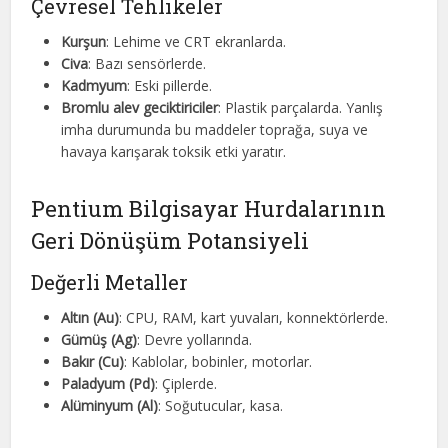
Çevresel Tehlikeler
Kurşun
: Lehime ve CRT ekranlarda.
Civa
: Bazı sensörlerde.
Kadmyum
: Eski pillerde.
Bromlu alev geciktiriciler
: Plastik parçalarda. Yanlış
imha durumunda bu maddeler toprağa, suya ve
havaya karışarak toksik etki yaratır.
Pentium Bilgisayar Hurdalarının
Geri Dönüşüm Potansiyeli
Değerli Metaller
Altın (Au)
: CPU, RAM, kart yuvaları, konnektörlerde.
Gümüş (Ag)
: Devre yollarında.
Bakır (Cu)
: Kablolar, bobinler, motorlar.
Paladyum (Pd)
: Çiplerde.
Alüminyum (Al)
: Soğutucular, kasa.