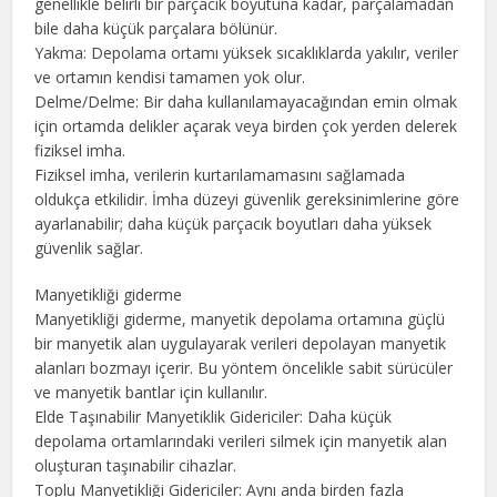
genellikle belirli bir parçacık boyutuna kadar, parçalamadan
bile daha küçük parçalara bölünür.
Yakma: Depolama ortamı yüksek sıcaklıklarda yakılır, veriler
ve ortamın kendisi tamamen yok olur.
Delme/Delme: Bir daha kullanılamayacağından emin olmak
için ortamda delikler açarak veya birden çok yerden delerek
fiziksel imha.
Fiziksel imha, verilerin kurtarılamamasını sağlamada
oldukça etkilidir. İmha düzeyi güvenlik gereksinimlerine göre
ayarlanabilir; daha küçük parçacık boyutları daha yüksek
güvenlik sağlar.
Manyetikliği giderme
Manyetikliği giderme, manyetik depolama ortamına güçlü
bir manyetik alan uygulayarak verileri depolayan manyetik
alanları bozmayı içerir. Bu yöntem öncelikle sabit sürücüler
ve manyetik bantlar için kullanılır.
Elde Taşınabilir Manyetiklik Gidericiler: Daha küçük
depolama ortamlarındaki verileri silmek için manyetik alan
oluşturan taşınabilir cihazlar.
Toplu Manyetikliği Gidericiler: Aynı anda birden fazla