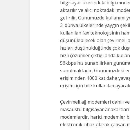
bilgisayar üzerindeki bilgi mode
aktarılır ve alıcı noktadaki mod
getirilir. Günümüzde kullanımı
3. dünya ülkelerinde yaygın şek
kullanılan fax teknolojisinin ha
düşünülebilecek olan çevirmel
hızları düşünüldüğünde çok düşük
hızlı çözümler çıktığı anda kulla
56kbps hız sunabilirken günümü
sunulmaktadır, Günümüzdeki en y
erişiminden 1000 kat daha yavaş
erişimi için bile kullanılamayaca
Çevirmeli ağ modemleri dahili ve 
masaüstü bilgisayar anakartları 
modemlerdir, harici modemler bilg
elektronik cihaz olarak çalışan 