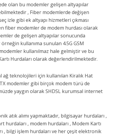
mede olan bu modemler gelişen altyapılar
ebilmektedir , Fiber modemlerde değişen
eç izle gibi ek altyapı hizmetleri çıkması
en fiber modemler de modem hurdası olarak
demler de gelişen altyapılar sonucunda
ir örneğin kullanıma sunulan 4.5G GSM
modemler kullanılmaz hale gelmiştir ve bu
rtı Hurdaları olarak değerlendirilmektedir.
ğ teknolojileri için kullanılan Kiralık Hat
TX modemler gibi birçok modem türü de
ümüzde yaygın olarak SHDSL kurumsal internet
onik atık alımı yapmaktadır, bilgisayar hurdaları ,
art hurdaları , modem hurdaları , Modem Kartı
 , bilgi işlem hurdaları ve her çeşit elektronik