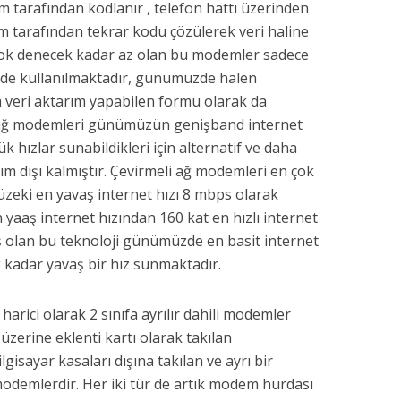
m tarafından kodlanır , telefon hattı üzerinden
em tarafından tekrar kodu çözülerek veri haline
 yok denecek kadar az olan bu modemler sadece
ilde kullanılmaktadır, günümüzde halen
m veri aktarım yapabilen formu olarak da
i ağ modemleri günümüzün genişband internet
 hızlar sunabildikleri için alternatif ve daha
nım dışı kalmıştır. Çevirmeli ağ modemleri en çok
zeki en yavaş internet hızı 8 mbps olarak
aaş internet hızından 160 kat en hızlı internet
 olan bu teknoloji günümüzde en basit internet
k kadar yavaş bir hız sunmaktadır.
harici olarak 2 sınıfa ayrılır dahili modemler
üzerine eklenti kartı olarak takılan
isayar kasaları dışına takılan ve ayrı bir
modemlerdir. Her iki tür de artık modem hurdası