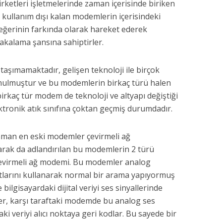
şirketleri işletmelerinde zaman içerisinde biriken
 kullanım dışı kalan modemlerin içerisindeki
eğerinin farkında olarak hareket ederek
akalama şansına sahiptirler.
taşımamaktadır, gelişen teknoloji ile birçok
nulmuştur ve bu modemlerin birkaç türü halen
birkaç tür modem de teknoloji ve altyapı değiştiği
ektronik atık sınıfına çoktan geçmiş durumdadır.
aman en eski modemler çevirmeli ağ
arak da adlandırılan bu modemlerin 2 türü
 çevirmeli ağ modemi. Bu modemler analog
tlarını kullanarak normal bir arama yapıyormuş
bilgisayardaki dijital veriyi ses sinyallerinde
ler, karşı taraftaki modemde bu analog ses
aki veriyi alıcı noktaya geri kodlar. Bu sayede bir