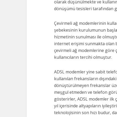
olarak düşünülmekte ve kullanım 
dönüşümü tesisleri tarafından 
Çevirmeli ağ modemlerinin kull
şebekesinin kurulumunun başlam
hizmetinin sunulması ile olmuştur
internet erişimi sunmakta olan bu
çevirmeli ağ modemlerine göre ço
kullanıcıların tercihi olmuştur.
ADSL modemler yine sabit telefo
kullanılan frekansların dışındak
dönüştürülmeyen frekanslar üzeri
meşgul etmeden ve telefon görüş
gösterirler, ADSL modemler ilk çı
yıl içerisinde altyapıların iyileş
teknolojisinin son hızı budur,