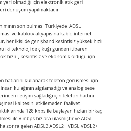
yeri olmadığı için elektronik atık geri
geri dönüşüm yapılmaktadır.
anımının son bulması Türkiyede ADSL
ası ve kablotv altyapısına kablo internet
, her ikisi de genişband kesintisiz yüksek hızlı
 iki teknoloji de çıktığı günden itibaren
k hızlı , kesintisiz ve ekonomik olduğu için
n hatlarını kullanarak telefon görüşmesi için
i insan kulağının algılamadığı ve analog sese
nden iletişim sağladığı için telefon hattını
mesi kalitesini etkilemeden faaliyet
ktıklarında 128 kbps ile başlayan hızları birkaç
tirilmesi ile 8 mbps hızlara ulaşmıştır ve ADSL
 daha sonra gelen ADSL2 ADSL2+ VDSL VDSL2+